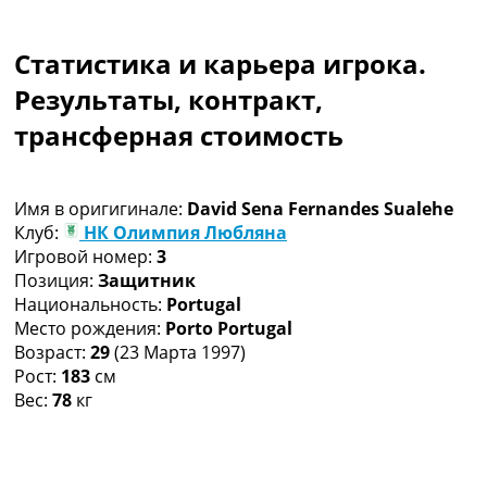
Коллективный прогноз
Турниры
Статистика и карьера игрока.
Чемпионат Мира
Украина. Премьер-Лига
Результаты, контракт,
Украина. Первая Лига
трансферная стоимость
Лига Чемпионов
Англия. Премьер Лига
Испания. Ла Лига
Имя в оригигинале:
David Sena Fernandes Sualehe
Другие Турниры >>>
Клуб:
НК Олимпия Любляна
Таблицы
Игровой номер:
3
Таблицы групп Чемпионата Мира
Позиция:
Защитник
Украина. Премьер-Лига
Национальность:
Portugal
Украина. Первая Лига
Место рождения:
Porto Portugal
Лига Чемпионов. Таблицы групп
Возраст:
29
(23 Марта 1997)
Англия. Премьер-Лига
Рост:
183
см
Испания. Ла Лига
Вес:
78
кг
Все таблицы >>>
Рейтинги
Рейтинг стран УЕФА
Рейтинг клубов УЕФА