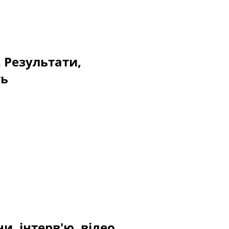
. Результати,
ть
и, інтерв'ю, відео