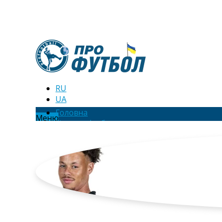
RU
UA
Головна
Меню
Новини футболу
Відео
Новини футболу України
Футбольні трансфери
Останні коментарі
Конкурс прогнозів
Логін
Рейтінги
Правила
Колективний прогноз