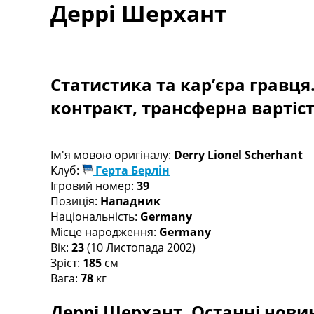
Деррі Шерхант
Турніри
Чемпіонат Світу
Україна. Прем’єр-Ліга
Україна. Перша Ліга
Ліга Чемпіонів
Статистика та кар’єра гравця
Англія. Прем’єр-Ліга
контракт, трансферна вартіс
Іспанія. Ла Ліга
Ще Турніри >>>
Таблиці
Чемпіонат Світу. Турнирні таблиці
Ім'я мовою оригіналу:
Derry Lionel Scherhant
Таблиця УПЛ
Клуб:
Герта Берлін
Перша Ліга
Ігровий номер:
39
Таблиця АПЛ
Позиція:
Нападник
Таблиця Ла Ліги
Національність:
Germany
Таблиця Ліги Чемпіонів
Місце народження:
Germany
Всі таблиці >>>
Вік:
23
(10 Листопада 2002)
Рейтинги
Зріст:
185
см
Рейтинг країн УЄФА
Вага:
78
кг
Рейтинг клубів УЄФА
Деррі Шерхант. Останні новин
Рейтинг ФІФА