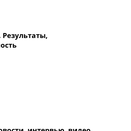
. Результаты,
мость
овости, интервью, видео