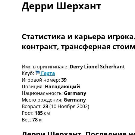
Дерри Шерхант
Турниры
Чемпионат Мира
Украина. Премьер-Лига
Украина. Первая Лига
Лига Чемпионов
Статистика и карьера игрока
Англия. Премьер Лига
контракт, трансферная стои
Испания. Ла Лига
Другие Турниры >>>
Таблицы
Таблицы групп Чемпионата Мира
Имя в оригигинале:
Derry Lionel Scherhant
Украина. Премьер-Лига
Клуб:
Герта
Украина. Первая Лига
Игровой номер:
39
Лига Чемпионов. Таблицы групп
Позиция:
Нападающий
Англия. Премьер-Лига
Национальность:
Germany
Испания. Ла Лига
Место рождения:
Germany
Все таблицы >>>
Возраст:
23
(10 Ноября 2002)
Рейтинги
Рост:
185
см
Рейтинг стран УЕФА
Вес:
78
кг
Рейтинг клубов УЕФА
Дерри Шерхант. Последние н
Рейтинг ФИФА