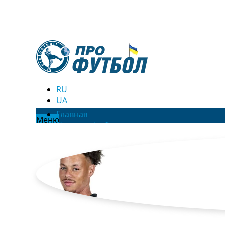
RU
UA
Главная
Меню
Новости футбола
Видео
Трансферы
Новости футбола Украины
Последние комментарии
Конкурс прогнозов
Логин
Рейтинги
Правила
Коллективный прогноз