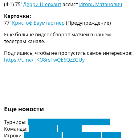
(4:1) 75′
Дерри Шерхант
ассист
Игорь Матанович
Украина. Премьер-Лига
Украина. Первая Лига
Карточки:
Лига Чемпионов
77′
Кристоф Баумгартнер
(Предупреждение)
Англия. Премьер Лига
Испания. Ла Лига
Еще больше видеообзоров матчей в нашем
Другие Турниры >>>
телеграм канале.
Таблицы
Таблицы групп Чемпионата Мира
Подпишись, чтобы не пропустить самое интересное:
Украина. Премьер-Лига
https://t.me/+KO8rsTwQE6QzZGUy
Украина. Первая Лига
Лига Чемпионов. Таблицы групп
Англия. Премьер-Лига
Испания. Ла Лига
Все таблицы >>>
Рейтинги
Рейтинг стран УЕФА
Еще новости
Рейтинг клубов УЕФА
Рейтинг ФИФА
Турниры:
Чемпионат Германии. Бундеслига
ТВ программа
Команды:
РБ Лейпциг
Фрайбург
Игроки:
Ассан Уэдраого
Дерри Шерхант
Джорди