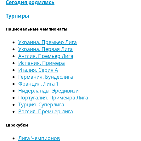
Сегодня родились
Турниры
Национальные чемпионаты
Украина. Премьер Лига
Украина. Первая Лига
Англия. Премьер Лига
Испания. Примера
Италия. Серия А
Германия. Бундеслига
Франция. Лига 1
Нидерланды. Эредивизи
Португалия. Примейра Лига
Турция. Суперлига
Россия. Премьер-лига
Еврокубки
Лига Чемпионов