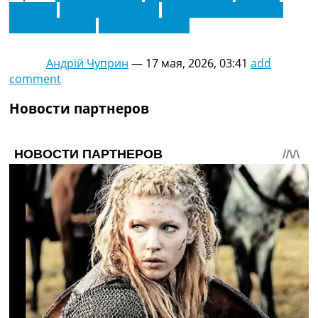
Макенго
Игорь Матанович
Кристоф Баумгартнер
Маттиас Гинтер
Ян-Никлас Бесте
Андрій Чуприн
—
17 мая, 2026, 03:41
add
comment
Новости партнеров