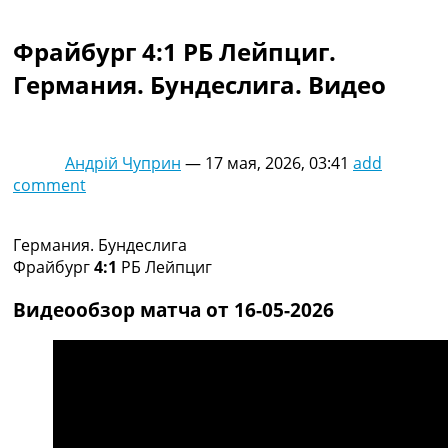
Коллективный прогноз
Турниры
Фрайбург 4:1 РБ Лейпциг.
Чемпионат Мира
Германия. Бундеслига. Видео
Украина. Премьер-Лига
Украина. Первая Лига
Лига Чемпионов
Англия. Премьер Лига
Андрій Чуприн
—
17 мая, 2026, 03:41
add
Испания. Ла Лига
comment
Другие Турниры >>>
Таблицы
Таблицы групп Чемпионата Мира
Германия. Бундеслига
Украина. Премьер-Лига
Фрайбург
4:1
РБ Лейпциг
Украина. Первая Лига
Лига Чемпионов. Таблицы групп
Видеообзор матча от 16-05-2026
Англия. Премьер-Лига
Испания. Ла Лига
Все таблицы >>>
Рейтинги
Рейтинг стран УЕФА
Рейтинг клубов УЕФА