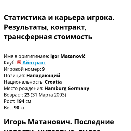
Коллективный прогноз
Турниры
Статистика и карьера игрока.
Чемпионат Мира
Украина. Премьер-Лига
Результаты, контракт,
Украина. Первая Лига
трансферная стоимость
Лига Чемпионов
Англия. Премьер Лига
Испания. Ла Лига
Имя в оригигинале:
Igor Matanović
Другие Турниры >>>
Клуб:
Айнтрахт
Таблицы
Игровой номер:
9
Таблицы групп Чемпионата Мира
Позиция:
Нападающий
Украина. Премьер-Лига
Национальность:
Croatia
Украина. Первая Лига
Место рождения:
Hamburg Germany
Лига Чемпионов. Таблицы групп
Возраст:
23
(31 Марта 2003)
Англия. Премьер-Лига
Рост:
194
см
Испания. Ла Лига
Вес:
90
кг
Все таблицы >>>
Рейтинги
Игорь Матанович. Последние
Рейтинг стран УЕФА
Рейтинг клубов УЕФА