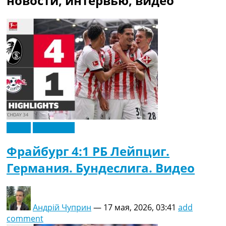
новости, интервью, видео
Рейтинг ФИФА
ТВ программа
RU
UA
Categories
Главная
Новости футбола
Видео
Трансферы
Видео
Эксклюзив
Новости футбола Украины
Последние комментарии
Фрайбург 4:1 РБ Лейпциг.
Конкурс прогнозов
Германия. Бундеслига. Видео
Логин
Рейтинги
Правила
Коллективный прогноз
Андрій Чуприн
—
17 мая, 2026, 03:41
add
Турниры
comment
Чемпионат Мира