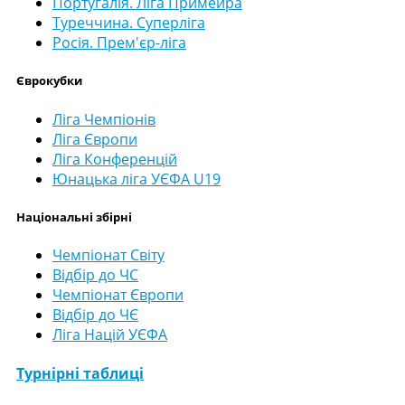
Португалія. Ліга Примейра
Туреччина. Суперліга
Росія. Прем'єр-ліга
Єврокубки
Ліга Чемпіонів
Ліга Європи
Ліга Конференцій
Юнацька ліга УЄФА U19
Національні збірні
Чемпіонат Світу
Відбір до ЧС
Чемпіонат Європи
Відбір до ЧЄ
Ліга Націй УЄФА
Турнірні таблиці