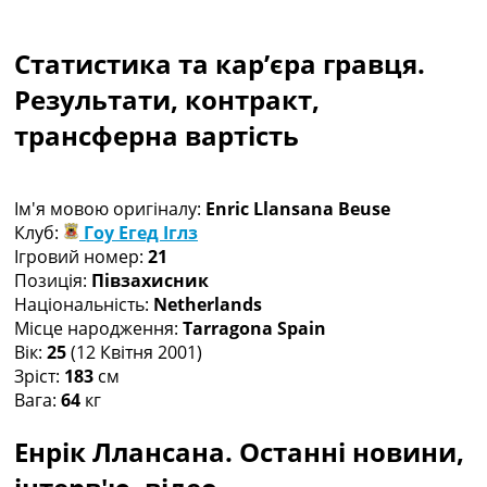
Колективний прогноз
Турніри
Статистика та кар’єра гравця.
Чемпіонат Світу
Україна. Прем’єр-Ліга
Результати, контракт,
Україна. Перша Ліга
трансферна вартість
Ліга Чемпіонів
Англія. Прем’єр-Ліга
Іспанія. Ла Ліга
Ім'я мовою оригіналу:
Enric Llansana Beuse
Ще Турніри >>>
Клуб:
Гоу Егед Іглз
Таблиці
Ігровий номер:
21
Чемпіонат Світу. Турнирні таблиці
Позиція:
Півзахисник
Таблиця УПЛ
Національність:
Netherlands
Перша Ліга
Місце народження:
Tarragona Spain
Таблиця АПЛ
Вік:
25
(12 Квітня 2001)
Таблиця Ла Ліги
Зріст:
183
см
Таблиця Ліги Чемпіонів
Вага:
64
кг
Всі таблиці >>>
Рейтинги
Енрік Ллансана. Останні новини,
Рейтинг країн УЄФА
Рейтинг клубів УЄФА