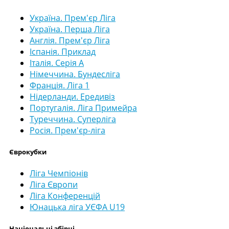
Україна. Прем'єр Ліга
Україна. Перша Ліга
Англія. Прем'єр Ліга
Іспанія. Приклад
Італія. Серія А
Німеччина. Бундесліга
Франція. Ліга 1
Нідерланди. Ередивіз
Португалія. Ліга Примейра
Туреччина. Суперліга
Росія. Прем'єр-ліга
Єврокубки
Ліга Чемпіонів
Ліга Європи
Ліга Конференцій
Юнацька ліга УЄФА U19
Національні збірні