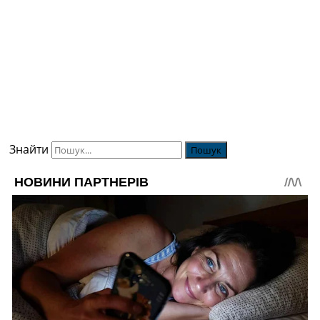
Україна. Прем’єр-Ліга
Україна. Перша Ліга
Ліга Чемпіонів
Англія. Прем’єр-Ліга
Іспанія. Ла Ліга
Ще Турніри >>>
Таблиці
Чемпіонат Світу. Турнирні таблиці
Таблиця УПЛ
Знайти
Перша Ліга
Таблиця АПЛ
Таблиця Ла Ліги
Таблиця Ліги Чемпіонів
Всі таблиці >>>
Рейтинги
Рейтинг країн УЄФА
Рейтинг клубів УЄФА
Рейтинг ФІФА
Телепрограма