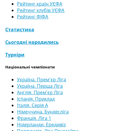
Рейтинг країн УЄФА
Рейтинг клубів УЄФА
Рейтинг ФІФА
Статистика
Сьогодні народились
Турніри
Національні чемпіонати
Україна. Прем'єр Ліга
Україна. Перша Ліга
Англія. Прем'єр Ліга
Іспанія. Приклад
Італія. Серія А
Німеччина. Бундесліга
Франція. Ліга 1
Нідерланди. Ередивіз
Португалія. Ліга Примейра