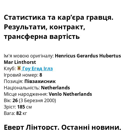
Колективний прогноз
Турніри
Статистика та кар’єра гравця.
Чемпіонат Світу
Україна. Прем’єр-Ліга
Результати, контракт,
Україна. Перша Ліга
трансферна вартість
Ліга Чемпіонів
Англія. Прем’єр-Ліга
Іспанія. Ла Ліга
Ім'я мовою оригіналу:
Henricus Gerardus Hubertus
Ще Турніри >>>
Mar Linthorst
Таблиці
Клуб:
Гоу Егед Іглз
Чемпіонат Світу. Турнирні таблиці
Ігровий номер:
8
Таблиця УПЛ
Позиція:
Півзахисник
Перша Ліга
Національність:
Netherlands
Таблиця АПЛ
Місце народження:
Venlo Netherlands
Таблиця Ла Ліги
Вік:
26
(3 Березня 2000)
Таблиця Ліги Чемпіонів
Зріст:
185
см
Всі таблиці >>>
Вага:
82
кг
Рейтинги
Рейтинг країн УЄФА
Еверт Лінторст. Останні новини,
Рейтинг клубів УЄФА