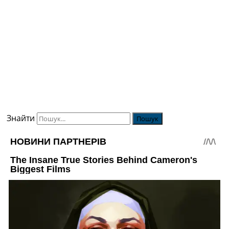
Україна. Прем’єр-Ліга
Україна. Перша Ліга
Ліга Чемпіонів
Англія. Прем’єр-Ліга
Іспанія. Ла Ліга
Ще Турніри >>>
Таблиці
Чемпіонат Світу. Турнирні таблиці
Таблиця УПЛ
Перша Ліга
Знайти
Таблиця АПЛ
Таблиця Ла Ліги
Таблиця Ліги Чемпіонів
Всі таблиці >>>
Рейтинги
Рейтинг країн УЄФА
Рейтинг клубів УЄФА
Рейтинг ФІФА
Телепрограма