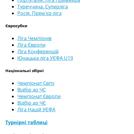
Туреччина. Суперліга
Росія. Прем'єр-ліга
Єврокубки
Ліга Чемпіонів
Ліга Європи
Ліга Конференцій
Юнацька ліга УЄФА U19
Національні збірні
Чемпіонат Світу
Відбір до ЧС
Чемпіонат Європи
Відбір до ЧЄ
Ліга Націй УЄФА
Турнірні таблиці