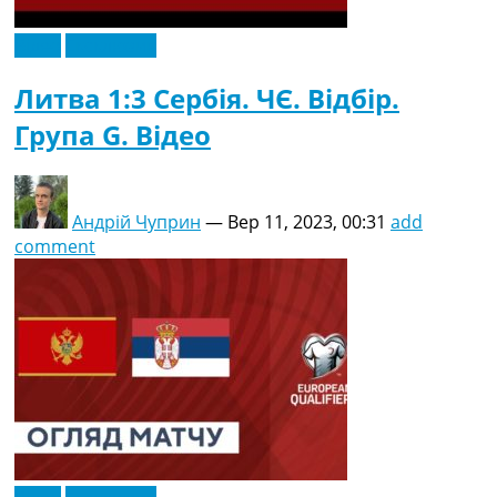
Відео
Ексклюзив
Литва 1:3 Сербія. ЧЄ. Відбір.
Група G. Відео
Андрій Чуприн
—
Вер 11, 2023, 00:31
add
comment