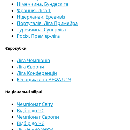
Німеччина. Бундесліга
Франція. Ліга 1
Нідерланди. Ередивіз
Португалія. Ліга Примейра
Туреччина. Суперліга
Росія. Прем'єр-ліга
Єврокубки
Ліга Чемпіонів
Ліга Європи
Ліга Конференцій
Юнацька ліга УЄФА U19
Національні збірні
Чемпіонат Світу
Відбір до ЧС
Чемпіонат Європи
Відбір до ЧЄ
Ліга Націй УЄФА