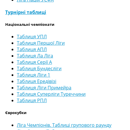
Турнірні таблиці
Національні чемпіонати
Таблиця УПЛ
Таблиця Першої Ліги
Таблиця АПЛ
Таблиця Ла Ліга
Таблиця Серії А
Таблиця Бундесліги
Таблиця Ліги 1
Таблиця Ередівізі
Таблиця Ліги Примейра
Таблиця Суперліги Туреччини
Таблиця РПЛ
Єврокубки
Ліга Чемпіонів. Таблиці групового раунду