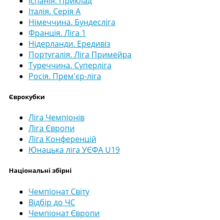
Іспанія. Приклад
Італія. Серія А
Німеччина. Бундесліга
Франція. Ліга 1
Нідерланди. Ередивіз
Португалія. Ліга Примейра
Туреччина. Суперліга
Росія. Прем'єр-ліга
Єврокубки
Ліга Чемпіонів
Ліга Європи
Ліга Конференцій
Юнацька ліга УЄФА U19
Національні збірні
Чемпіонат Світу
Відбір до ЧС
Чемпіонат Європи