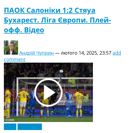
ПАОК Салоніки 1:2 Стяуа
Бухарест. Ліга Європи. Плей-
офф. Відео
Андрій Чуприн
—
лютого 14, 2025, 23:57
add
comment
Відео
Ексклюзив