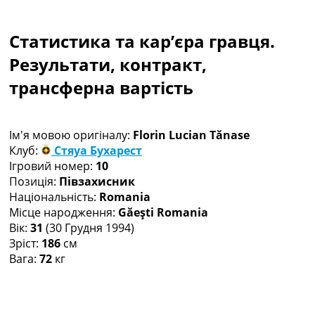
Колективний прогноз
Турніри
Статистика та кар’єра гравця.
Чемпіонат Світу
Україна. Прем’єр-Ліга
Результати, контракт,
Україна. Перша Ліга
трансферна вартість
Ліга Чемпіонів
Англія. Прем’єр-Ліга
Іспанія. Ла Ліга
Ім'я мовою оригіналу:
Florin Lucian Tănase
Ще Турніри >>>
Клуб:
Стяуа Бухарест
Таблиці
Ігровий номер:
10
Чемпіонат Світу. Турнирні таблиці
Позиція:
Півзахисник
Таблиця УПЛ
Національність:
Romania
Перша Ліга
Місце народження:
Găeşti Romania
Таблиця АПЛ
Вік:
31
(30 Грудня 1994)
Таблиця Ла Ліги
Зріст:
186
см
Таблиця Ліги Чемпіонів
Вага:
72
кг
Всі таблиці >>>
Рейтинги
Рейтинг країн УЄФА
Рейтинг клубів УЄФА