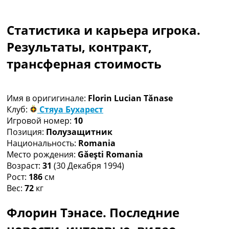
Коллективный прогноз
Турниры
Статистика и карьера игрока.
Чемпионат Мира
Украина. Премьер-Лига
Результаты, контракт,
Украина. Первая Лига
трансферная стоимость
Лига Чемпионов
Англия. Премьер Лига
Испания. Ла Лига
Имя в оригигинале:
Florin Lucian Tănase
Другие Турниры >>>
Клуб:
Стяуа Бухарест
Таблицы
Игровой номер:
10
Таблицы групп Чемпионата Мира
Позиция:
Полузащитник
Украина. Премьер-Лига
Национальность:
Romania
Украина. Первая Лига
Место рождения:
Găeşti Romania
Лига Чемпионов. Таблицы групп
Возраст:
31
(30 Декабря 1994)
Англия. Премьер-Лига
Рост:
186
см
Испания. Ла Лига
Вес:
72
кг
Все таблицы >>>
Рейтинги
Флорин Тэнасе. Последние
Рейтинг стран УЕФА
Рейтинг клубов УЕФА