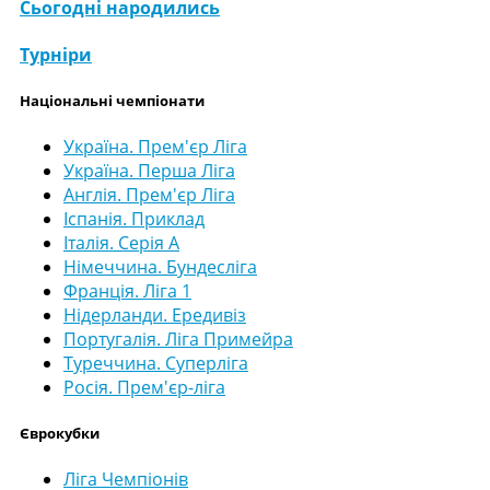
Сьогодні народились
Турніри
Національні чемпіонати
Україна. Прем'єр Ліга
Україна. Перша Ліга
Англія. Прем'єр Ліга
Іспанія. Приклад
Італія. Серія А
Німеччина. Бундесліга
Франція. Ліга 1
Нідерланди. Ередивіз
Португалія. Ліга Примейра
Туреччина. Суперліга
Росія. Прем'єр-ліга
Єврокубки
Ліга Чемпіонів