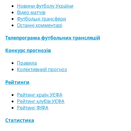
Новини футболу України
Відео матчів
Футбольні трансфери
Останні комментарі
Телепрограма футбольних трансляцій
Конкурс прогнозів
Правила
Колективний прогноз
Рейтинги
Рейтинг країн УЄФА
Рейтинг клубів УЄФА
Рейтинг ФІФА
Статистика