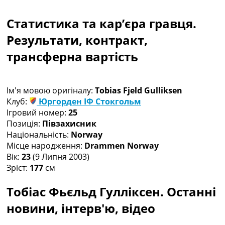
Рейтинг ФІФА
Телепрограма
Статистика та кар’єра гравця.
RU
Результати, контракт,
UA
трансферна вартість
Categories
Головна
Ім'я мовою оригіналу:
Tobias Fjeld Gulliksen
Новини футболу
Клуб:
Юргорден ІФ Стокгольм
Відео
Ігровий номер:
25
Новини футболу України
Позиція:
Півзахисник
Футбольні трансфери
Національність:
Norway
Останні коментарі
Місце народження:
Drammen Norway
Конкурс прогнозів
Вік:
23
(9 Липня 2003)
Логін
Зріст:
177
см
Рейтінги
Правила
Тобіас Фьєльд Гулліксен. Останні
Колективний прогноз
новини, інтерв'ю, відео
Турніри
Чемпіонат Світу