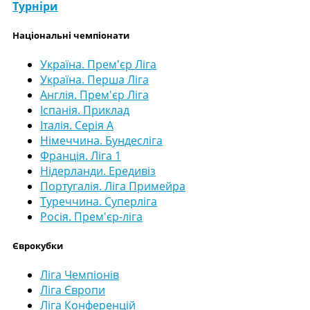
Турніри
Національні чемпіонати
Україна. Прем'єр Ліга
Україна. Перша Ліга
Англія. Прем'єр Ліга
Іспанія. Приклад
Італія. Серія А
Німеччина. Бундесліга
Франція. Ліга 1
Нідерланди. Ередивіз
Португалія. Ліга Примейра
Туреччина. Суперліга
Росія. Прем'єр-ліга
Єврокубки
Ліга Чемпіонів
Ліга Європи
Ліга Конференцій