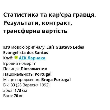
Колективний прогноз
Турніри
Статистика та кар’єра гравця.
Чемпіонат Світу
Україна. Прем’єр-Ліга
Результати, контракт,
Україна. Перша Ліга
трансферна вартість
Ліга Чемпіонів
Англія. Прем’єр-Ліга
Іспанія. Ла Ліга
Ім'я мовою оригіналу:
Luís Gustavo Ledes
Ще Турніри >>>
Evangelista dos Santos
Таблиці
Клуб:
АЕК Ларнака
Чемпіонат Світу. Турнирні таблиці
Ігровий номер:
7
Таблиця УПЛ
Позиція:
Півзахисник
Перша Ліга
Національність:
Portugal
Таблиця АПЛ
Місце народження:
Braga Portugal
Таблиця Ла Ліги
Вік:
33
(28 Вересня 1992)
Таблиця Ліги Чемпіонів
Зріст:
173
см
Всі таблиці >>>
Вага:
70
кг
Рейтинги
Рейтинг країн УЄФА
Рейтинг клубів УЄФА