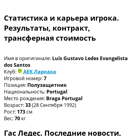
Коллективный прогноз
Турниры
Статистика и карьера игрока.
Чемпионат Мира
Украина. Премьер-Лига
Результаты, контракт,
Украина. Первая Лига
трансферная стоимость
Лига Чемпионов
Англия. Премьер Лига
Испания. Ла Лига
Имя в оригигинале:
Luís Gustavo Ledes Evangelista
Другие Турниры >>>
dos Santos
Таблицы
Клуб:
АЕК Ларнака
Таблицы групп Чемпионата Мира
Игровой номер:
7
Украина. Премьер-Лига
Позиция:
Полузащитник
Украина. Первая Лига
Национальность:
Portugal
Лига Чемпионов. Таблицы групп
Место рождения:
Braga Portugal
Англия. Премьер-Лига
Возраст:
33
(28 Сентября 1992)
Испания. Ла Лига
Рост:
173
см
Все таблицы >>>
Вес:
70
кг
Рейтинги
Рейтинг стран УЕФА
Гас Ледес. Последние новости,
Рейтинг клубов УЕФА