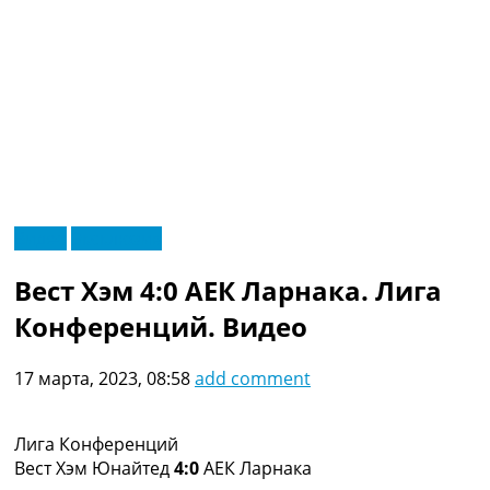
RU
Видео
Эксклюзив
UA
Главная
Меню
Вест Хэм 4:0 АЕК Ларнака. Лига
Новости футбола
Видео
Конференций. Видео
Трансферы
Новости футбола Украины
17 марта, 2023, 08:58
add comment
Последние комментарии
Конкурс прогнозов
Логин
Лига Конференций
Рейтинги
Вест Хэм Юнайтед
4:0
АЕК Ларнака
Правила