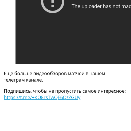
Рейтинг ФИФА
ТВ программа
RU
UA
Categories
Главная
Новости футбола
Видео
Трансферы
Еще больше видеообзоров матчей в нашем
Новости футбола Украины
телеграм канале.
Последние комментарии
Конкурс прогнозов
Подпишись, чтобы не пропустить самое интересное:
Логин
https://t.me/+KO8rsTwQE6QzZGUy
Рейтинги
Правила
Коллективный прогноз
Турниры
Чемпионат Мира