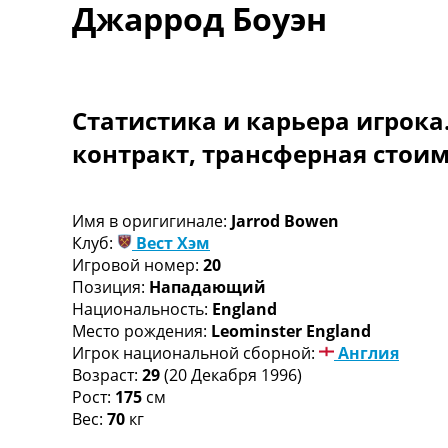
Джаррод Боуэн
Турниры
Чемпионат Мира
Украина. Премьер-Лига
Украина. Первая Лига
Лига Чемпионов
Статистика и карьера игрока
Англия. Премьер Лига
контракт, трансферная стои
Испания. Ла Лига
Другие Турниры >>>
Таблицы
Таблицы групп Чемпионата Мира
Имя в оригигинале:
Jarrod Bowen
Украина. Премьер-Лига
Клуб:
Вест Хэм
Украина. Первая Лига
Игровой номер:
20
Лига Чемпионов. Таблицы групп
Позиция:
Нападающий
Англия. Премьер-Лига
Национальность:
England
Испания. Ла Лига
Место рождения:
Leominster England
Все таблицы >>>
Игрок национальной сборной:
Англия
Рейтинги
Возраст:
29
(20 Декабря 1996)
Рейтинг стран УЕФА
Рост:
175
см
Рейтинг клубов УЕФА
Вес:
70
кг
Рейтинг ФИФА