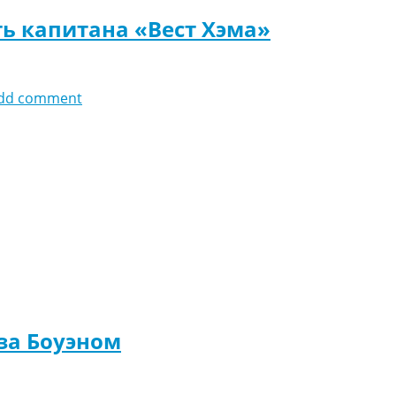
ь капитана «Вест Хэма»
dd comment
 за Боуэном