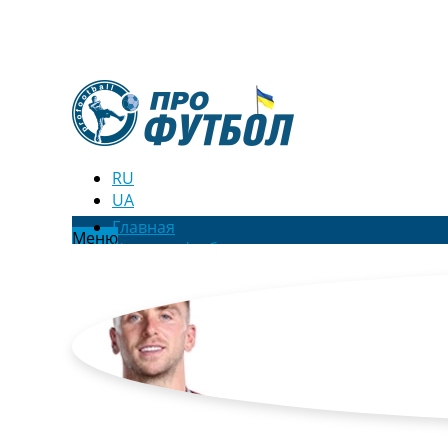
RU
UA
Главная
Меню
Новости футбола
Видео
Трансферы
Новости футбола Украины
Последние комментарии
Конкурс прогнозов
Логин
Рейтинги
Правила
Коллективный прогноз