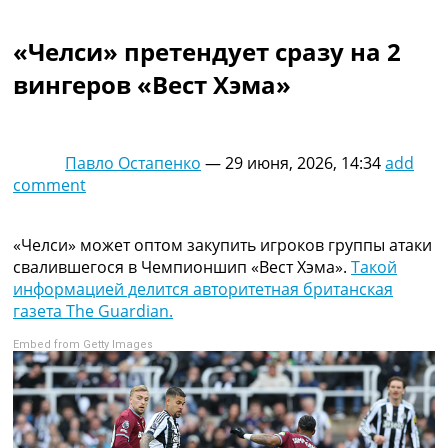
Коллективный прогноз
Турниры
«Челси» претендует сразу на 2
Чемпионат Мира
вингеров «Вест Хэма»
Украина. Премьер-Лига
Украина. Первая Лига
Лига Чемпионов
Англия. Премьер Лига
Павло Остапенко
—
29 июня, 2026, 14:34
add
Испания. Ла Лига
comment
Другие Турниры >>>
Таблицы
Таблицы групп Чемпионата Мира
«Челси» может оптом закупить игроков группы атаки
Украина. Премьер-Лига
свалившегося в Чемпионшип «Вест Хэма».
Такой
Украина. Первая Лига
информацией делится авторитетная британская
Лига Чемпионов. Таблицы групп
газета The Guardian.
Англия. Премьер-Лига
Embed from Getty Images
Испания. Ла Лига
Все таблицы >>>
Рейтинги
Рейтинг стран УЕФА
Рейтинг клубов УЕФА