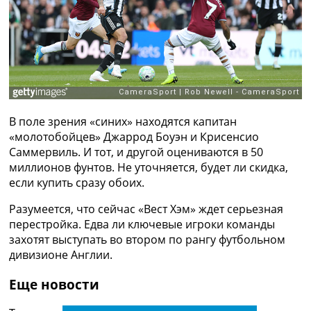
Рейтинг ФИФА
ТВ программа
RU
UA
Categories
В поле зрения «синих» находятся капитан
Главная
«молотобойцев» Джаррод Боуэн и Крисенсио
Новости футбола
Саммервиль. И тот, и другой оцениваются в 50
Видео
миллионов фунтов. Не уточняется, будет ли скидка,
Трансферы
если купить сразу обоих.
Новости футбола Украины
Последние комментарии
Разумеется, что сейчас «Вест Хэм» ждет серьезная
Конкурс прогнозов
перестройка. Едва ли ключевые игроки команды
Логин
захотят выступать во втором по рангу футбольном
Рейтинги
дивизионе Англии.
Правила
Коллективный прогноз
Еще новости
Турниры
Чемпионат Мира