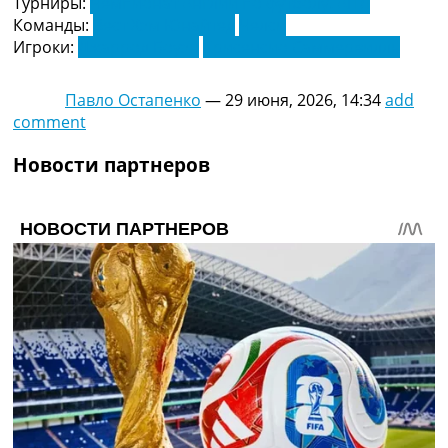
Турниры:
Чемпионат Англии по футболу. АПЛ
Украина. Премьер-Лига
Команды:
Вест Хэм Юнайтед
Челси
Украина. Первая Лига
Игроки:
Джаррод Боуэн
Крисенсио Саммервилль
Лига Чемпионов
Англия. Премьер Лига
Павло Остапенко
—
29 июня, 2026, 14:34
add
Испания. Ла Лига
comment
Другие Турниры >>>
Таблицы
Новости партнеров
Таблицы групп Чемпионата Мира
Украина. Премьер-Лига
Украина. Первая Лига
Лига Чемпионов. Таблицы групп
Англия. Премьер-Лига
Испания. Ла Лига
Все таблицы >>>
Рейтинги
Рейтинг стран УЕФА
Рейтинг клубов УЕФА
Рейтинг ФИФА
ТВ программа