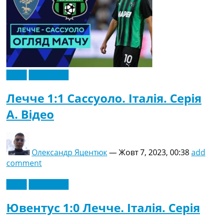
Відео
Ексклюзив
Лечче 1:1 Сассуоло. Італія. Серія
A. Відео
Олександр Яцентюк
—
Жовт 7, 2023, 00:38
add
comment
Відео
Ексклюзив
Ювентус 1:0 Лечче. Італія. Серія