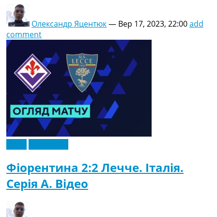
Олександр Яцентюк
—
Вер 17, 2023, 22:00
add
comment
Відео
Ексклюзив
Фіорентина 2:2 Лечче. Італія.
Серія A. Відео