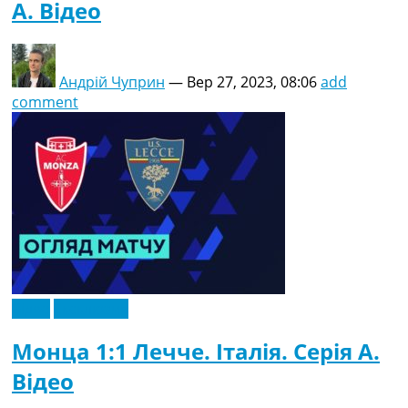
A. Відео
Андрій Чуприн
—
Вер 27, 2023, 08:06
add
comment
Відео
Ексклюзив
Монца 1:1 Лечче. Італія. Серія A.
Відео