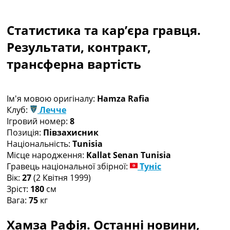
Колективний прогноз
Турніри
Статистика та кар’єра гравця.
Чемпіонат Світу
Україна. Прем’єр-Ліга
Результати, контракт,
Україна. Перша Ліга
трансферна вартість
Ліга Чемпіонів
Англія. Прем’єр-Ліга
Іспанія. Ла Ліга
Ім'я мовою оригіналу:
Hamza Rafia
Ще Турніри >>>
Клуб:
Лечче
Таблиці
Ігровий номер:
8
Чемпіонат Світу. Турнирні таблиці
Позиція:
Півзахисник
Таблиця УПЛ
Національність:
Tunisia
Перша Ліга
Місце народження:
Kallat Senan Tunisia
Таблиця АПЛ
Гравець національної збірної:
Туніс
Таблиця Ла Ліги
Вік:
27
(2 Квітня 1999)
Таблиця Ліги Чемпіонів
Зріст:
180
см
Всі таблиці >>>
Вага:
75
кг
Рейтинги
Рейтинг країн УЄФА
Хамза Рафія. Останні новини,
Рейтинг клубів УЄФА