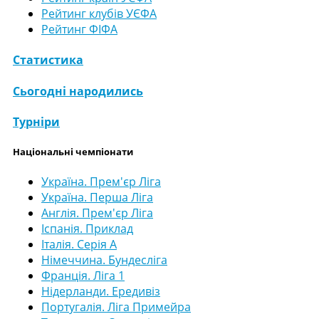
Рейтинг клубів УЄФА
Рейтинг ФІФА
Статистика
Сьогодні народились
Турніри
Національні чемпіонати
Україна. Прем'єр Ліга
Україна. Перша Ліга
Англія. Прем'єр Ліга
Іспанія. Приклад
Італія. Серія А
Німеччина. Бундесліга
Франція. Ліга 1
Нідерланди. Ередивіз
Португалія. Ліга Примейра