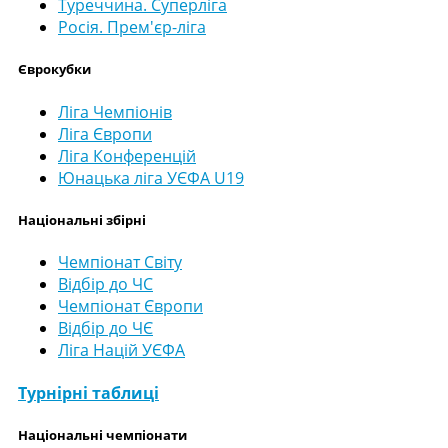
Туреччина. Суперліга
Росія. Прем'єр-ліга
Єврокубки
Ліга Чемпіонів
Ліга Європи
Ліга Конференцій
Юнацька ліга УЄФА U19
Національні збірні
Чемпіонат Світу
Відбір до ЧС
Чемпіонат Європи
Відбір до ЧЄ
Ліга Націй УЄФА
Турнірні таблиці
Національні чемпіонати