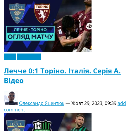
Відео
Ексклюзив
Лечче 0:1 Торіно. Італія. Серія A.
Відео
Олександр Яцентюк
—
Жовт 29, 2023, 09:39
add
comment