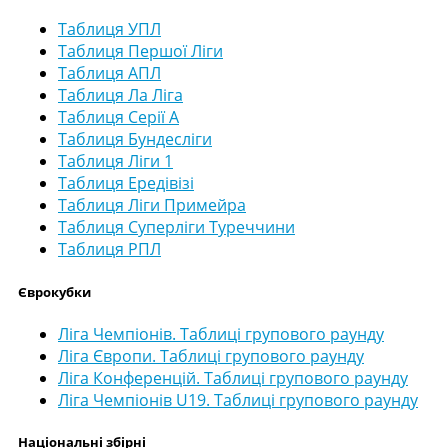
Таблиця УПЛ
Таблиця Першої Ліги
Таблиця АПЛ
Таблиця Ла Ліга
Таблиця Серії А
Таблиця Бундесліги
Таблиця Ліги 1
Таблиця Ередівізі
Таблиця Ліги Примейра
Таблиця Суперліги Туреччини
Таблиця РПЛ
Єврокубки
Ліга Чемпіонів. Таблиці групового раунду
Ліга Європи. Таблиці групового раунду
Ліга Конференцій. Таблиці групового раунду
Ліга Чемпіонів U19. Таблиці групового раунду
Національні збірні