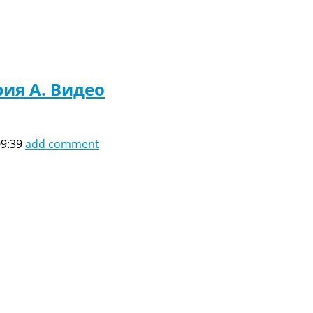
рия A. Видео
09:39
add comment