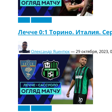
Видео
Эксклюзив
Лечче 0:1 Торино. Италия. Се
Олександр Яцентюк
—
29 октября, 2023, 
Видео
Эксклюзив