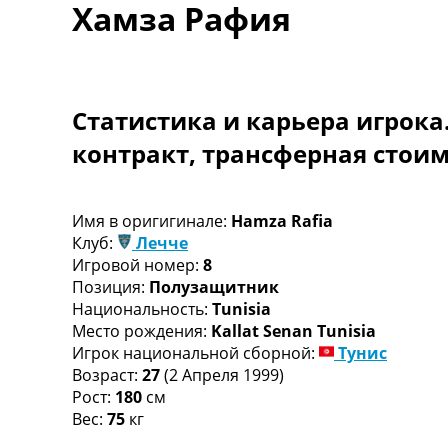
Хамза Рафия
Турниры
Чемпионат Мира
Украина. Премьер-Лига
Украина. Первая Лига
Лига Чемпионов
Статистика и карьера игрока
Англия. Премьер Лига
контракт, трансферная стои
Испания. Ла Лига
Другие Турниры >>>
Таблицы
Таблицы групп Чемпионата Мира
Имя в оригигинале:
Hamza Rafia
Украина. Премьер-Лига
Клуб:
Лечче
Украина. Первая Лига
Игровой номер:
8
Лига Чемпионов. Таблицы групп
Позиция:
Полузащитник
Англия. Премьер-Лига
Национальность:
Tunisia
Испания. Ла Лига
Место рождения:
Kallat Senan Tunisia
Все таблицы >>>
Игрок национальной сборной:
Тунис
Рейтинги
Возраст:
27
(2 Апреля 1999)
Рейтинг стран УЕФА
Рост:
180
см
Рейтинг клубов УЕФА
Вес:
75
кг
Рейтинг ФИФА