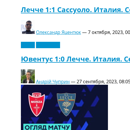
Лечче 1:1 Сассуоло. Италия. 
Олександр Яцентюк
—
7 октября, 2023, 0
Видео
Эксклюзив
Ювентус 1:0 Лечче. Италия. С
Андрій Чуприн
—
27 сентября, 2023, 08:0