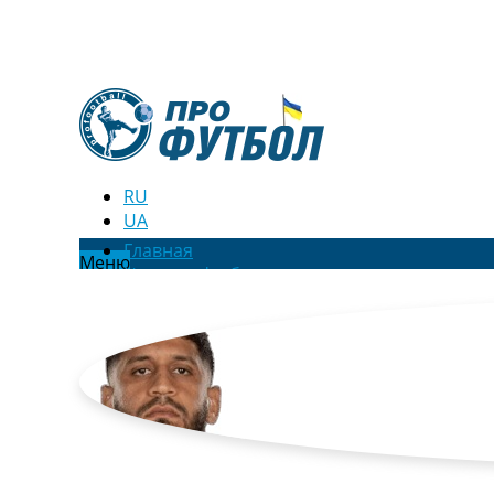
RU
UA
Главная
Меню
Новости футбола
Видео
Трансферы
Новости футбола Украины
Последние комментарии
Конкурс прогнозов
Логин
Рейтинги
Правила
Коллективный прогноз