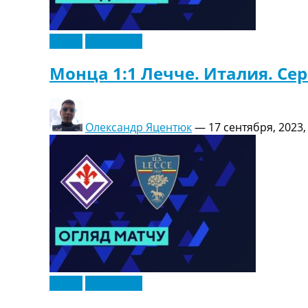
Видео
Эксклюзив
Монца 1:1 Лечче. Италия. Сер
Олександр Яцентюк
—
17 сентября, 2023,
Видео
Эксклюзив