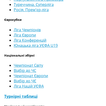
Туреччина. Суперліга
Росія. Прем'єр-ліга
Єврокубки
Ліга Чемпіонів
Ліга Європи
Ліга Конференцій
Юнацька ліга УЄФА U19
Національні збірні
Чемпіонат Світу
Відбір до ЧС
Чемпіонат Європи
Відбір до ЧЄ
Ліга Націй УЄФА
Турнірні таблиці