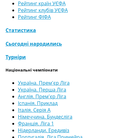
Рейтинг країн УЄФА
Рейтинг клубів УЄФА
Рейтинг ФІФА
Статистика
Сьогодні народились
Турніри
Національні чемпіонати
Україна. Прем'єр Ліга
Україна. Перша Ліга
Англія. Прем'єр Ліга
Іспанія. Приклад
Італія. Серія А
Німеччина. Бундесліга
Франція. Ліга 1
Нідерланди. Ередивіз
Португалія. Ліга Примейра