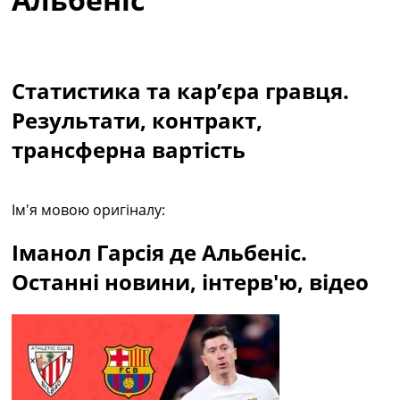
Колективний прогноз
Турніри
Чемпіонат Світу
Україна. Прем’єр-Ліга
Статистика та кар’єра гравця.
Україна. Перша Ліга
Результати, контракт,
Ліга Чемпіонів
Англія. Прем’єр-Ліга
трансферна вартість
Іспанія. Ла Ліга
Ще Турніри >>>
Таблиці
Ім'я мовою оригіналу:
Чемпіонат Світу. Турнирні таблиці
Таблиця УПЛ
Іманол Гарсія де Альбеніс.
Перша Ліга
Таблиця АПЛ
Останні новини, інтерв'ю, відео
Таблиця Ла Ліги
Таблиця Ліги Чемпіонів
Всі таблиці >>>
Рейтинги
Рейтинг країн УЄФА
Рейтинг клубів УЄФА