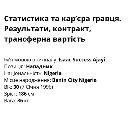
Колективний прогноз
Турніри
Статистика та кар’єра гравця.
Чемпіонат Світу
Україна. Прем’єр-Ліга
Результати, контракт,
Україна. Перша Ліга
трансферна вартість
Ліга Чемпіонів
Англія. Прем’єр-Ліга
Іспанія. Ла Ліга
Ім'я мовою оригіналу:
Isaac Success Ajayi
Ще Турніри >>>
Позиція:
Нападник
Таблиці
Національність:
Nigeria
Чемпіонат Світу. Турнирні таблиці
Місце народження:
Benin City Nigeria
Таблиця УПЛ
Вік:
30
(7 Січня 1996)
Перша Ліга
Зріст:
186
см
Таблиця АПЛ
Вага:
86
кг
Таблиця Ла Ліги
Таблиця Ліги Чемпіонів
Всі таблиці >>>
Рейтинги
Рейтинг країн УЄФА
Рейтинг клубів УЄФА