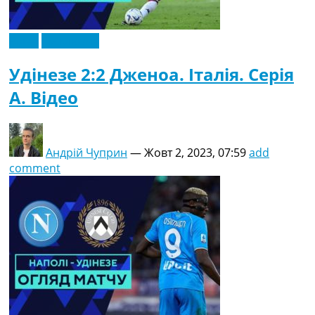
Відео
Ексклюзив
Удінезе 2:2 Дженоа. Італія. Серія
A. Відео
Андрій Чуприн
—
Жовт 2, 2023, 07:59
add
comment