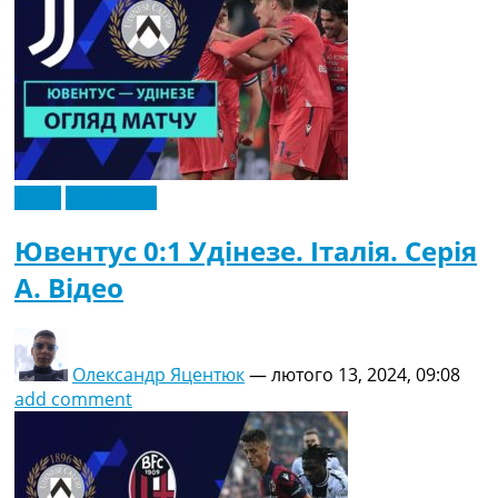
Відео
Ексклюзив
Ювентус 0:1 Удінезе. Італія. Серія
A. Відео
Олександр Яцентюк
—
лютого 13, 2024, 09:08
add comment