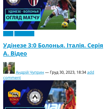
Відео
Ексклюзив
Удінезе 3:0 Болонья. Італія. Серія
A. Відео
Андрій Чуприн
—
Груд 30, 2023, 18:34
add
comment