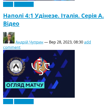
Відео
Ексклюзив
Наполі 4:1 Удінезе. Італія. Серія A.
Відео
Андрій Чуприн
—
Вер 28, 2023, 08:30
add
comment
Відео
Ексклюзив