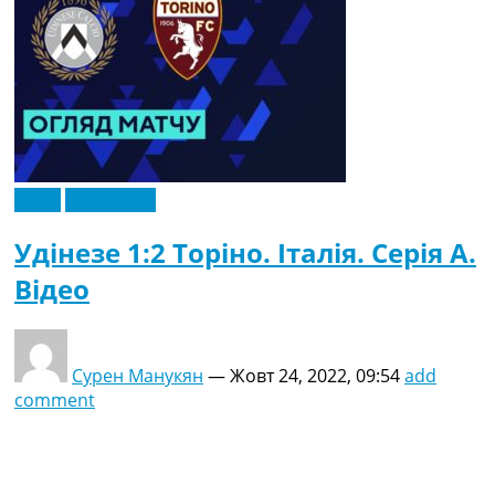
Відео
Ексклюзив
Удінезе 1:2 Торіно. Італія. Серія A.
Відео
Сурен Манукян
—
Жовт 24, 2022, 09:54
add
comment