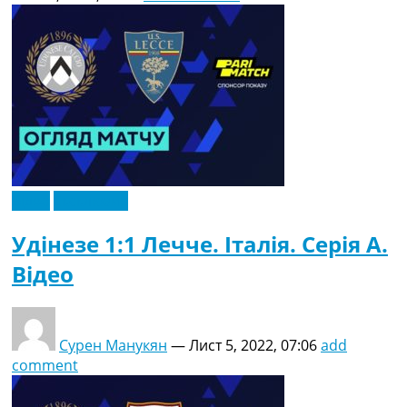
Відео
Ексклюзив
Удінезе 1:1 Лечче. Італія. Серія A.
Відео
Сурен Манукян
—
Лист 5, 2022, 07:06
add
comment