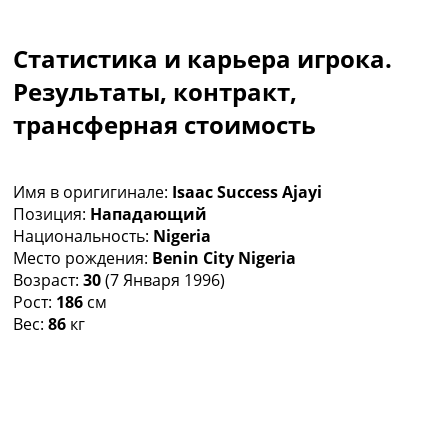
Коллективный прогноз
Турниры
Статистика и карьера игрока.
Чемпионат Мира
Украина. Премьер-Лига
Результаты, контракт,
Украина. Первая Лига
трансферная стоимость
Лига Чемпионов
Англия. Премьер Лига
Испания. Ла Лига
Имя в оригигинале:
Isaac Success Ajayi
Другие Турниры >>>
Позиция:
Нападающий
Таблицы
Национальность:
Nigeria
Таблицы групп Чемпионата Мира
Место рождения:
Benin City Nigeria
Украина. Премьер-Лига
Возраст:
30
(7 Января 1996)
Украина. Первая Лига
Рост:
186
см
Лига Чемпионов. Таблицы групп
Вес:
86
кг
Англия. Премьер-Лига
Испания. Ла Лига
Все таблицы >>>
Рейтинги
Рейтинг стран УЕФА
Рейтинг клубов УЕФА