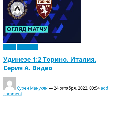
Видео
Эксклюзив
Удинезе 1:2 Торино. Италия.
Серия A. Видео
Сурен Манукян
—
24 октября, 2022, 09:54
add
comment