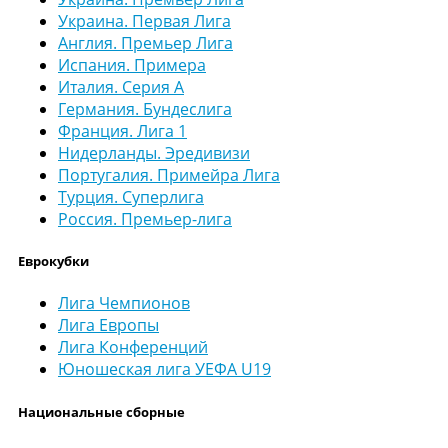
Украина. Первая Лига
Англия. Премьер Лига
Испания. Примера
Италия. Серия А
Германия. Бундеслига
Франция. Лига 1
Нидерланды. Эредивизи
Португалия. Примейра Лига
Турция. Суперлига
Россия. Премьер-лига
Еврокубки
Лига Чемпионов
Лига Европы
Лига Конференций
Юношеская лига УЕФА U19
Национальные сборные