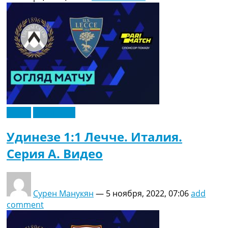
Видео
Эксклюзив
Удинезе 1:1 Лечче. Италия.
Серия A. Видео
Сурен Манукян
—
5 ноября, 2022, 07:06
add
comment