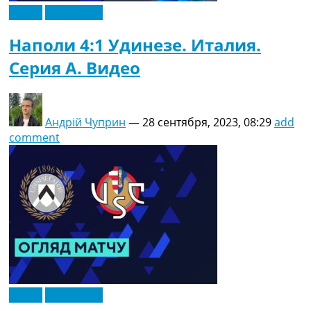
Видео
Эксклюзив
Наполи 4:1 Удинезе. Италия.
Серия A. Видео
Андрій Чуприн
—
28 сентября, 2023, 08:29
add
comment
Видео
Эксклюзив