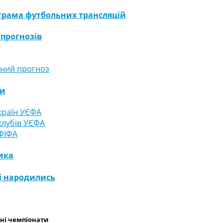
грама футбольних трансляцій
 прогнозів
ний прогноз
ги
країн УЄФА
клубів УЄФА
ФІФА
ика
і народились
ні чемпіонати