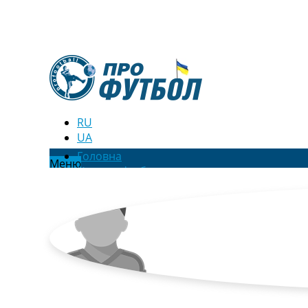
RU
UA
Головна
Меню
Новини футболу
Відео
Новини футболу України
Футбольні трансфери
Останні коментарі
Конкурс прогнозів
Логін
Рейтінги
Правила
Колективний прогноз