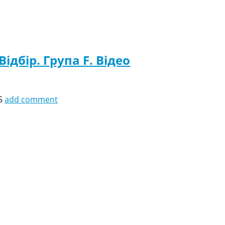
ідбір. Група F. Відео
5
add comment