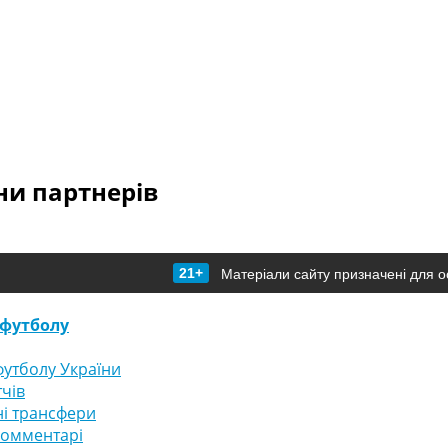
и партнерів
21+
Матеріали сайту призначені для о
футболу
утболу України
тчів
і трансфери
комментарі