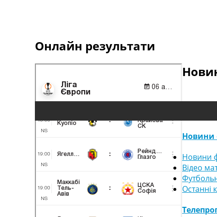
Онлайн результати
Новин
Новини 
Новини ф
Відео ма
Футбольн
Останні 
Телепро