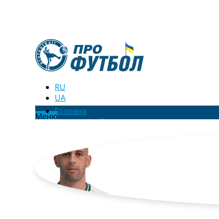
RU
UA
Головна
Меню
Новини футболу
Відео
Новини футболу України
Футбольні трансфери
Останні коментарі
Конкурс прогнозів
Логін
Рейтінги
Правила
Колективний прогноз