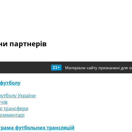
и партнерів
21+
Матеріали сайту призначені для о
футболу
утболу України
тчів
і трансфери
комментарі
грама футбольних трансляцій