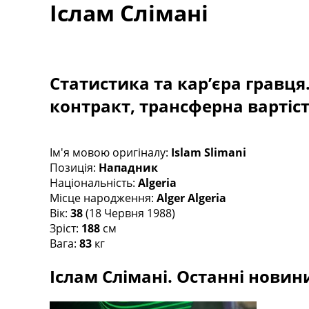
Іслам Слімані
Турніри
Чемпіонат Світу
Україна. Прем’єр-Ліга
Україна. Перша Ліга
Ліга Чемпіонів
Статистика та кар’єра гравця
Англія. Прем’єр-Ліга
контракт, трансферна вартіс
Іспанія. Ла Ліга
Ще Турніри >>>
Таблиці
Чемпіонат Світу. Турнирні таблиці
Ім'я мовою оригіналу:
Islam Slimani
Таблиця УПЛ
Позиція:
Нападник
Перша Ліга
Національність:
Algeria
Таблиця АПЛ
Місце народження:
Alger Algeria
Таблиця Ла Ліги
Вік:
38
(18 Червня 1988)
Таблиця Ліги Чемпіонів
Зріст:
188
см
Всі таблиці >>>
Вага:
83
кг
Рейтинги
Іслам Слімані. Останні новини
Рейтинг країн УЄФА
Рейтинг клубів УЄФА
Рейтинг ФІФА