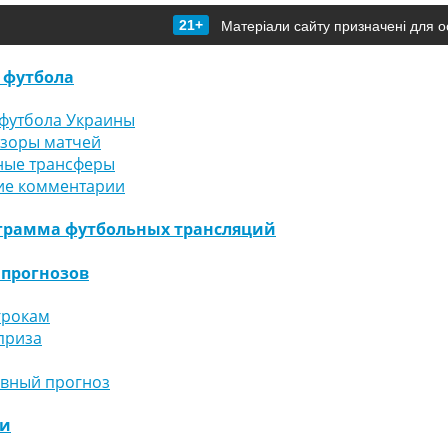
21+
Матеріали сайту призначені для о
 футбола
футбола Украины
бзоры матчей
ные трансферы
ие комментарии
грамма футбольных трансляций
 прогнозов
грокам
приза
ивный прогноз
ги