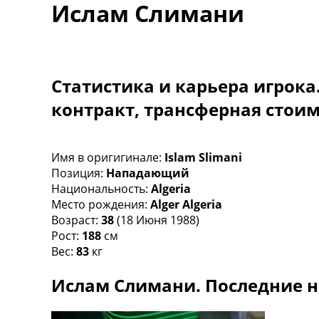
Ислам Слимани
Турниры
Чемпионат Мира
Украина. Премьер-Лига
Украина. Первая Лига
Лига Чемпионов
Статистика и карьера игрока
Англия. Премьер Лига
контракт, трансферная стои
Испания. Ла Лига
Другие Турниры >>>
Таблицы
Таблицы групп Чемпионата Мира
Имя в оригигинале:
Islam Slimani
Украина. Премьер-Лига
Позиция:
Нападающий
Украина. Первая Лига
Национальность:
Algeria
Лига Чемпионов. Таблицы групп
Место рождения:
Alger Algeria
Англия. Премьер-Лига
Возраст:
38
(18 Июня 1988)
Испания. Ла Лига
Рост:
188
см
Все таблицы >>>
Вес:
83
кг
Рейтинги
Ислам Слимани. Последние н
Рейтинг стран УЕФА
Рейтинг клубов УЕФА
Рейтинг ФИФА