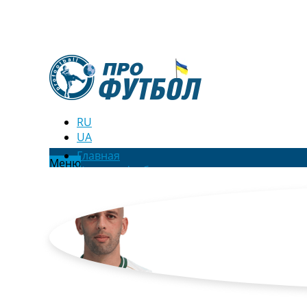
RU
UA
Главная
Меню
Новости футбола
Видео
Трансферы
Новости футбола Украины
Последние комментарии
Конкурс прогнозов
Логин
Рейтинги
Правила
Коллективный прогноз