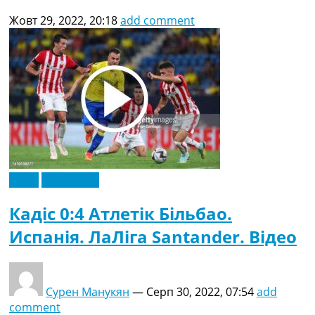
Жовт 29, 2022, 20:18
add comment
Відео
Ексклюзив
Кадіс 0:4 Атлетік Більбао.
Испанія. ЛаЛіга Santander. Відео
Сурен Манукян
—
Серп 30, 2022, 07:54
add
comment