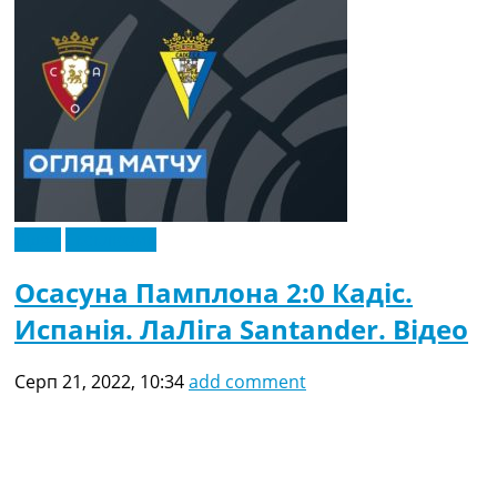
Відео
Ексклюзив
Осасуна Памплона 2:0 Кадіс.
Испанія. ЛаЛіга Santander. Відео
Серп 21, 2022, 10:34
add comment