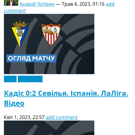
Андрій Чуприн
—
Трав 4, 2023, 01:16
add
comment
Відео
Ексклюзив
Кадіс 0:2 Севілья. Іспанія. ЛаЛіга.
Відео
Квіт 1, 2023, 22:57
add comment