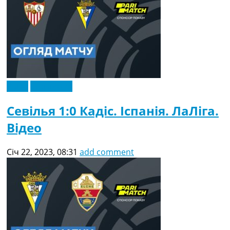
Відео
Ексклюзив
Севілья 1:0 Кадіс. Іспанія. ЛаЛіга.
Відео
Січ 22, 2023, 08:31
add comment