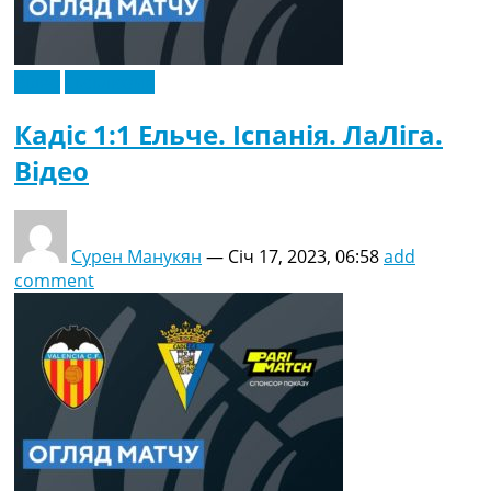
Відео
Ексклюзив
Кадіс 1:1 Ельче. Іспанія. ЛаЛіга.
Відео
Сурен Манукян
—
Січ 17, 2023, 06:58
add
comment