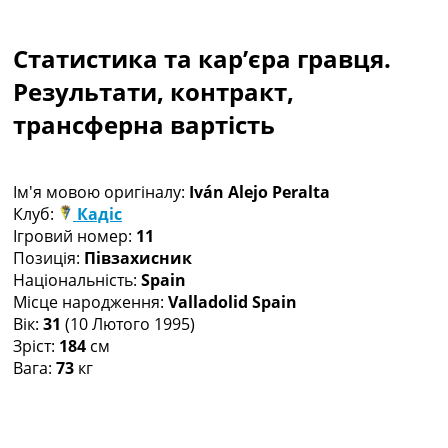
Колективний прогноз
Турніри
Статистика та кар’єра гравця.
Чемпіонат Світу
Україна. Прем’єр-Ліга
Результати, контракт,
Україна. Перша Ліга
трансферна вартість
Ліга Чемпіонів
Англія. Прем’єр-Ліга
Іспанія. Ла Ліга
Ім'я мовою оригіналу:
Iván Alejo Peralta
Ще Турніри >>>
Клуб:
Кадіс
Таблиці
Ігровий номер:
11
Чемпіонат Світу. Турнирні таблиці
Позиція:
Півзахисник
Таблиця УПЛ
Національність:
Spain
Перша Ліга
Місце народження:
Valladolid Spain
Таблиця АПЛ
Вік:
31
(10 Лютого 1995)
Таблиця Ла Ліги
Зріст:
184
см
Таблиця Ліги Чемпіонів
Вага:
73
кг
Всі таблиці >>>
Рейтинги
Рейтинг країн УЄФА
Рейтинг клубів УЄФА