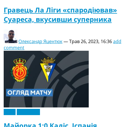
Гравець Ла Ліги «спародіював»
Суареса, вкусивши суперника
Олександр Яцентюк
—
Трав 26, 2023, 16:36
add
comment
Відео
Ексклюзив
Майорка 1:0 Кадіс. Іспанія.