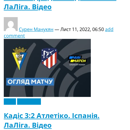
ЛаЛіга. Відео
Сурен Манукян
—
Лист 11, 2022, 06:50
add
comment
Відео
Ексклюзив
Кадіс 3:2 Атлетіко. Іспанія.
ЛаЛіга. Відео