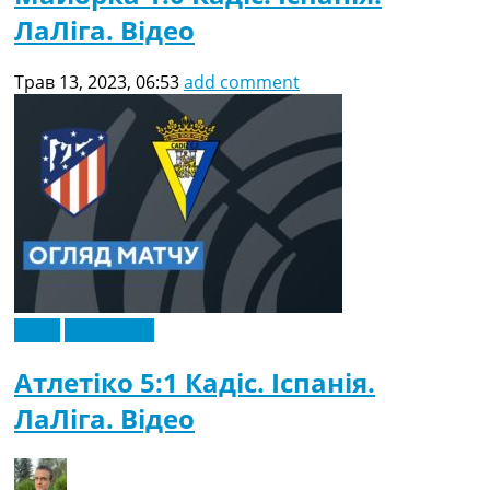
ЛаЛіга. Відео
Трав 13, 2023, 06:53
add comment
Відео
Ексклюзив
Атлетіко 5:1 Кадіс. Іспанія.
ЛаЛіга. Відео