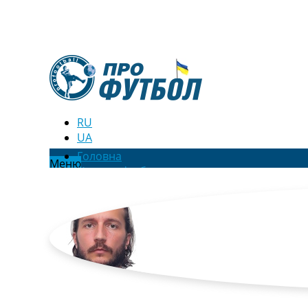
RU
UA
Головна
Меню
Новини футболу
Відео
Новини футболу України
Футбольні трансфери
Останні коментарі
Конкурс прогнозів
Логін
Рейтінги
Правила
Колективний прогноз