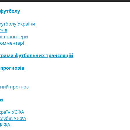
футболу
утболу України
тчів
і трансфери
комментарі
грама футбольних трансляцій
 прогнозів
ний прогноз
ги
країн УЄФА
клубів УЄФА
ФІФА