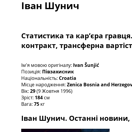
Іван Шунич
Турніри
Чемпіонат Світу
Україна. Прем’єр-Ліга
Україна. Перша Ліга
Ліга Чемпіонів
Статистика та кар’єра гравця
Англія. Прем’єр-Ліга
контракт, трансферна вартіс
Іспанія. Ла Ліга
Ще Турніри >>>
Таблиці
Чемпіонат Світу. Турнирні таблиці
Ім'я мовою оригіналу:
Ivan Šunjić
Таблиця УПЛ
Позиція:
Півзахисник
Перша Ліга
Національність:
Croatia
Таблиця АПЛ
Місце народження:
Zenica Bosnia and Herzego
Таблиця Ла Ліги
Вік:
29
(9 Жовтня 1996)
Таблиця Ліги Чемпіонів
Зріст:
184
см
Всі таблиці >>>
Вага:
75
кг
Рейтинги
Іван Шунич. Останні новини, 
Рейтинг країн УЄФА
Рейтинг клубів УЄФА
Рейтинг ФІФА