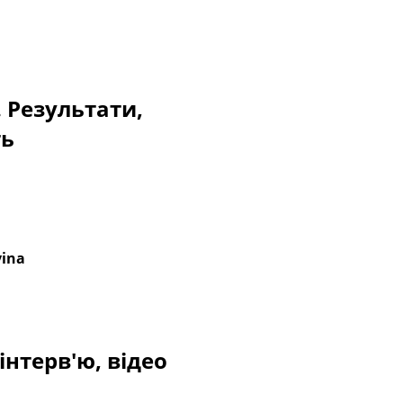
. Результати,
ть
vina
інтерв'ю, відео