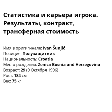
Коллективный прогноз
Турниры
Статистика и карьера игрока.
Чемпионат Мира
Украина. Премьер-Лига
Результаты, контракт,
Украина. Первая Лига
трансферная стоимость
Лига Чемпионов
Англия. Премьер Лига
Испания. Ла Лига
Имя в оригигинале:
Ivan Šunjić
Другие Турниры >>>
Позиция:
Полузащитник
Таблицы
Национальность:
Croatia
Таблицы групп Чемпионата Мира
Место рождения:
Zenica Bosnia and Herzegovina
Украина. Премьер-Лига
Возраст:
29
(9 Октября 1996)
Украина. Первая Лига
Рост:
184
см
Лига Чемпионов. Таблицы групп
Вес:
75
кг
Англия. Премьер-Лига
Испания. Ла Лига
Все таблицы >>>
Рейтинги
Рейтинг стран УЕФА
Рейтинг клубов УЕФА