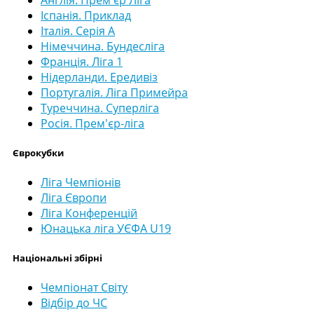
Іспанія. Приклад
Італія. Серія А
Німеччина. Бундесліга
Франція. Ліга 1
Нідерланди. Ередивіз
Португалія. Ліга Примейра
Туреччина. Суперліга
Росія. Прем'єр-ліга
Єврокубки
Ліга Чемпіонів
Ліга Європи
Ліга Конференцій
Юнацька ліга УЄФА U19
Національні збірні
Чемпіонат Світу
Відбір до ЧС