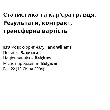
Колективний прогноз
Турніри
Статистика та кар’єра гравця.
Чемпіонат Світу
Україна. Прем’єр-Ліга
Результати, контракт,
Україна. Перша Ліга
трансферна вартість
Ліга Чемпіонів
Англія. Прем’єр-Ліга
Іспанія. Ла Ліга
Ім'я мовою оригіналу:
Jano Willems
Ще Турніри >>>
Позиція:
Захисник
Таблиці
Національність:
Belgium
Чемпіонат Світу. Турнирні таблиці
Місце народження:
Belgium
Таблиця УПЛ
Вік:
22
(15 Січня 2004)
Перша Ліга
Таблиця АПЛ
Таблиця Ла Ліги
Таблиця Ліги Чемпіонів
Всі таблиці >>>
Рейтинги
Рейтинг країн УЄФА
Рейтинг клубів УЄФА