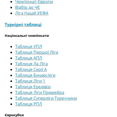
Чемпіонат Європи
Відбір до ЧЄ
Ліга Націй УЄФА
Турнірні таблиці
Національні чемпіонати
Таблиця УПЛ
Таблиця Першої Ліги
Таблиця АПЛ
Таблиця Ла Ліга
Таблиця Серії А
Таблиця Бундесліги
Таблиця Ліги 1
Таблиця Ередівізі
Таблиця Ліги Примейра
Таблиця Суперліги Туреччини
Таблиця РПЛ
Єврокубки