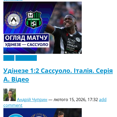
Відео
Ексклюзив
Удінезе 1:2 Сассуоло. Італія. Серія
A. Відео
Андрій Чуприн
—
лютого 15, 2026, 17:32
add
comment