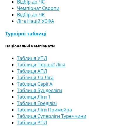
Відбір до ЧС
Чемпіонат Європи
Відбір до ЧЄ
Ліга Націй УЄФА
Турнірні таблиці
Національні чемпіонати
Таблиця УПЛ
Таблиця Першої Ліги
Таблиця АПЛ
Таблиця Ла Ліга
Таблиця Серії А
Таблиця Бундесліги
Таблиця Ліги 1
Таблиця Ередівізі
Таблиця Ліги Примейра
Таблиця Суперліги Туреччини
Таблиця РПЛ