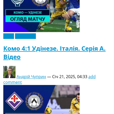
Відео
Ексклюзив
Комо 4:1 Удінезе. Італія. Серія A.
Відео
Андрій Чуприн
—
Січ 21, 2025, 04:33
add
comment