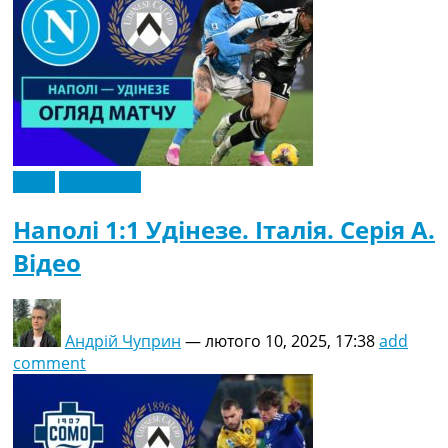
Відео
Ексклюзив
Наполі 1:1 Удінезе. Італія. Серія A.
Відео
Андрій Чуприн
—
лютого 10, 2025, 17:38
add
comment