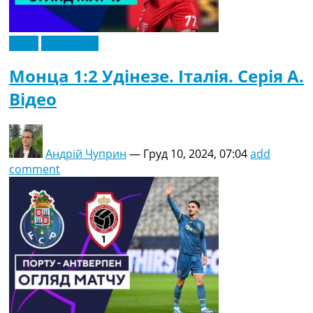
Відео
Ексклюзив
Монца 1:2 Удінезе. Італія. Серія A.
Відео
Андрій Чуприн
—
Груд 10, 2024, 07:04
add
comment