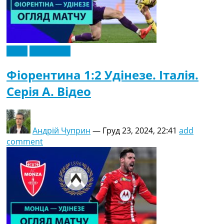
Відео
Ексклюзив
Фіорентина 1:2 Удінезе. Італія.
Серія A. Відео
Андрій Чуприн
—
Груд 23, 2024, 22:41
add
comment