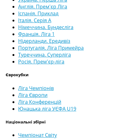
Англія. Прем'єр Ліга
Іспанія. Приклад
Італія. Серія А
Німеччина. Бундесліга
Франція. Ліга 1
Нідерланди. Ередивіз
Португалія. Ліга Примейра
Туреччина. Суперліга
Росія. Прем'єр-ліга
Єврокубки
Ліга Чемпіонів
Ліга Європи
Ліга Конференцій
Юнацька ліга УЄФА U19
Національні збірні
Чемпіонат Світу