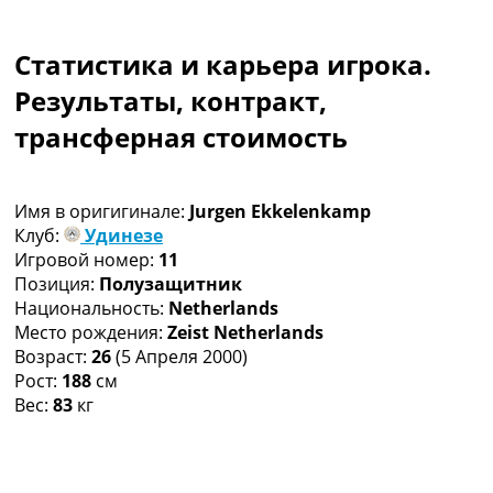
Коллективный прогноз
Турниры
Статистика и карьера игрока.
Чемпионат Мира
Украина. Премьер-Лига
Результаты, контракт,
Украина. Первая Лига
трансферная стоимость
Лига Чемпионов
Англия. Премьер Лига
Испания. Ла Лига
Имя в оригигинале:
Jurgen Ekkelenkamp
Другие Турниры >>>
Клуб:
Удинезе
Таблицы
Игровой номер:
11
Таблицы групп Чемпионата Мира
Позиция:
Полузащитник
Украина. Премьер-Лига
Национальность:
Netherlands
Украина. Первая Лига
Место рождения:
Zeist Netherlands
Лига Чемпионов. Таблицы групп
Возраст:
26
(5 Апреля 2000)
Англия. Премьер-Лига
Рост:
188
см
Испания. Ла Лига
Вес:
83
кг
Все таблицы >>>
Рейтинги
Рейтинг стран УЕФА
Рейтинг клубов УЕФА