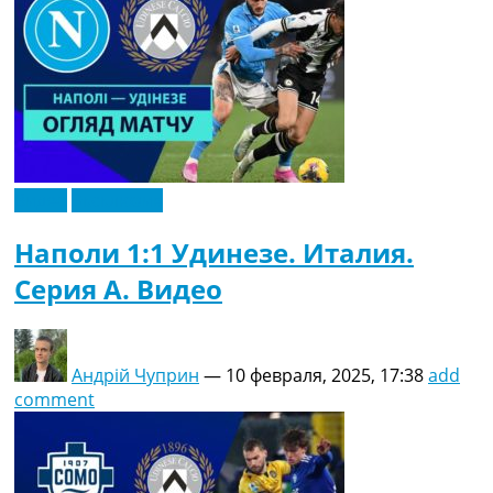
Видео
Эксклюзив
Наполи 1:1 Удинезе. Италия.
Серия A. Видео
Андрій Чуприн
—
10 февраля, 2025, 17:38
add
comment