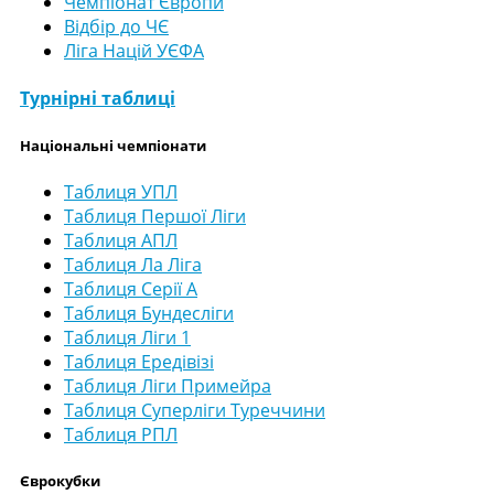
Чемпіонат Європи
Відбір до ЧЄ
Ліга Націй УЄФА
Турнірні таблиці
Національні чемпіонати
Таблиця УПЛ
Таблиця Першої Ліги
Таблиця АПЛ
Таблиця Ла Ліга
Таблиця Серії А
Таблиця Бундесліги
Таблиця Ліги 1
Таблиця Ередівізі
Таблиця Ліги Примейра
Таблиця Суперліги Туреччини
Таблиця РПЛ
Єврокубки