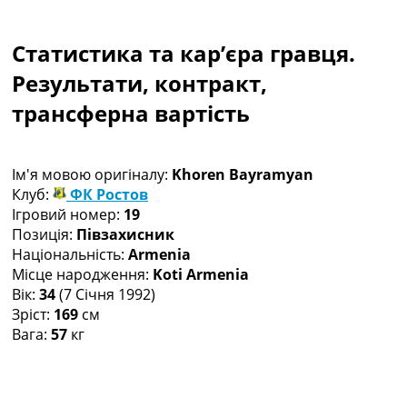
Колективний прогноз
Турніри
Статистика та кар’єра гравця.
Чемпіонат Світу
Україна. Прем’єр-Ліга
Результати, контракт,
Україна. Перша Ліга
трансферна вартість
Ліга Чемпіонів
Англія. Прем’єр-Ліга
Іспанія. Ла Ліга
Ім'я мовою оригіналу:
Khoren Bayramyan
Ще Турніри >>>
Клуб:
ФК Ростов
Таблиці
Ігровий номер:
19
Чемпіонат Світу. Турнирні таблиці
Позиція:
Півзахисник
Таблиця УПЛ
Національність:
Armenia
Перша Ліга
Місце народження:
Koti Armenia
Таблиця АПЛ
Вік:
34
(7 Січня 1992)
Таблиця Ла Ліги
Зріст:
169
см
Таблиця Ліги Чемпіонів
Вага:
57
кг
Всі таблиці >>>
Рейтинги
Рейтинг країн УЄФА
Рейтинг клубів УЄФА