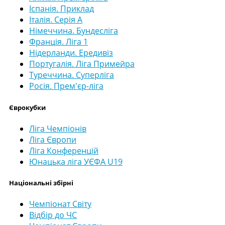
Іспанія. Приклад
Італія. Серія А
Німеччина. Бундесліга
Франція. Ліга 1
Нідерланди. Ередивіз
Португалія. Ліга Примейра
Туреччина. Суперліга
Росія. Прем'єр-ліга
Єврокубки
Ліга Чемпіонів
Ліга Європи
Ліга Конференцій
Юнацька ліга УЄФА U19
Національні збірні
Чемпіонат Світу
Відбір до ЧС