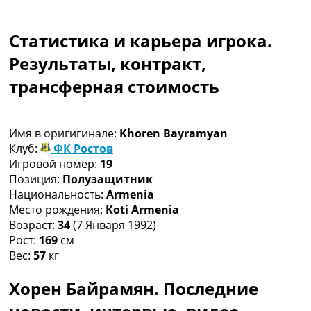
Коллективный прогноз
Турниры
Статистика и карьера игрока.
Чемпионат Мира
Украина. Премьер-Лига
Результаты, контракт,
Украина. Первая Лига
трансферная стоимость
Лига Чемпионов
Англия. Премьер Лига
Испания. Ла Лига
Имя в оригигинале:
Khoren Bayramyan
Другие Турниры >>>
Клуб:
ФК Ростов
Таблицы
Игровой номер:
19
Таблицы групп Чемпионата Мира
Позиция:
Полузащитник
Украина. Премьер-Лига
Национальность:
Armenia
Украина. Первая Лига
Место рождения:
Koti Armenia
Лига Чемпионов. Таблицы групп
Возраст:
34
(7 Января 1992)
Англия. Премьер-Лига
Рост:
169
см
Испания. Ла Лига
Вес:
57
кг
Все таблицы >>>
Рейтинги
Хорен Байрамян. Последние
Рейтинг стран УЕФА
Рейтинг клубов УЕФА