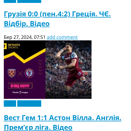
Грузія 0:0 (пен.4:2) Греція. ЧЄ.
Відбір. Відео
Бер 27, 2024, 07:51
add comment
Відео
Ексклюзив
Вест Гем 1:1 Астон Вілла. Англія.
Прем’єр ліга. Відео