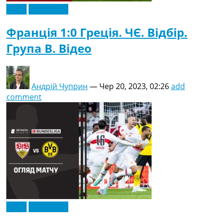
Відео
Ексклюзив
Франція 1:0 Греція. ЧЄ. Відбір.
Група B. Відео
Андрій Чуприн
—
Чер 20, 2023, 02:26
add
comment
Відео
Ексклюзив