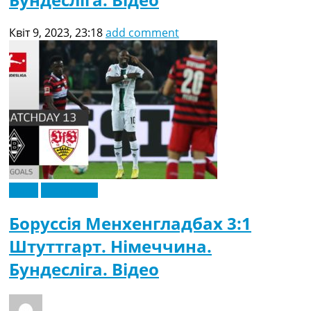
Квіт 9, 2023, 23:18
add comment
Відео
Ексклюзив
Боруссія Менхенгладбах 3:1
Штуттгарт. Німеччина.
Бундесліга. Відео