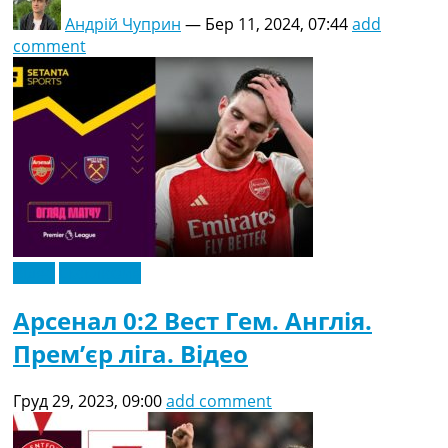
Андрій Чуприн
—
Бер 11, 2024, 07:44
add
comment
Відео
Ексклюзив
Арсенал 0:2 Вест Гем. Англія.
Прем’єр ліга. Відео
Груд 29, 2023, 09:00
add comment