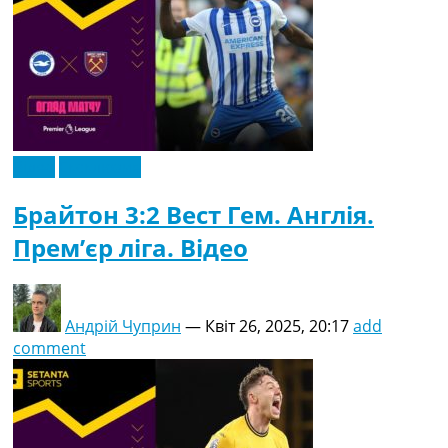
Відео
Ексклюзив
Брайтон 3:2 Вест Гем. Англія.
Прем’єр ліга. Відео
Андрій Чуприн
—
Квіт 26, 2025, 20:17
add
comment