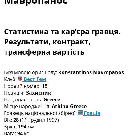
Колективний прогноз
Турніри
Чемпіонат Світу
Україна. Прем’єр-Ліга
Статистика та кар’єра гравця.
Україна. Перша Ліга
Результати, контракт,
Ліга Чемпіонів
Англія. Прем’єр-Ліга
трансферна вартість
Іспанія. Ла Ліга
Ще Турніри >>>
Таблиці
Ім'я мовою оригіналу:
Konstantinos Mavropanos
Чемпіонат Світу. Турнирні таблиці
Клуб:
Вест Гем
Таблиця УПЛ
Ігровий номер:
15
Перша Ліга
Позиція:
Захисник
Таблиця АПЛ
Національність:
Greece
Таблиця Ла Ліги
Місце народження:
Athína Greece
Таблиця Ліги Чемпіонів
Гравець національної збірної:
Греція
Всі таблиці >>>
Вік:
28
(11 Грудня 1997)
Рейтинги
Зріст:
194
см
Рейтинг країн УЄФА
Вага:
94
кг
Рейтинг клубів УЄФА