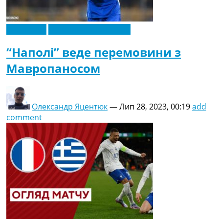
Ексклюзив
Футбольні трансфери
“Наполі” веде перемовини з
Мавропаносом
Олександр Яцентюк
—
Лип 28, 2023, 00:19
add
comment