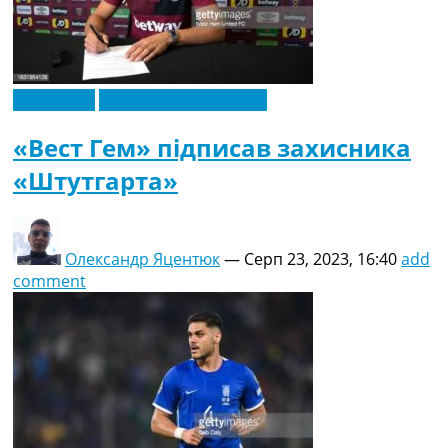
Ексклюзив
Футбольні трансфери
«Вест Гем» підписав захисника
«Штутгарта»
Олександр Яцентюк
—
Серп 23, 2023, 16:40
add
comment