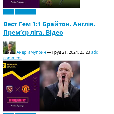
Відео
Ексклюзив
Вест Гем 1:1 Брайтон. Англія.
Прем’єр ліга. Відео
Андрій Чуприн
—
Груд 21, 2024, 23:23
add
comment