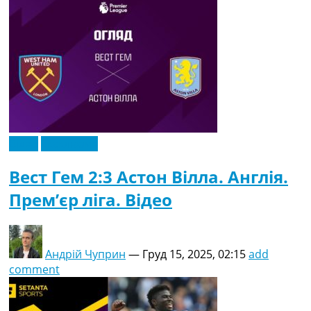
Відео
Ексклюзив
Вест Гем 2:3 Астон Вілла. Англія.
Прем’єр ліга. Відео
Андрій Чуприн
—
Груд 15, 2025, 02:15
add
comment