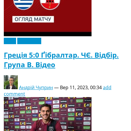
Відео
Ексклюзив
Греція 5:0 Ґібралтар. ЧЄ. Відбір.
Група B. Відео
Андрій Чуприн
—
Вер 11, 2023, 00:34
add
comment