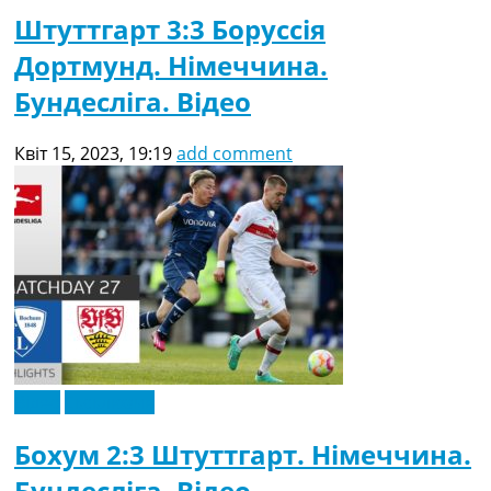
Штуттгарт 3:3 Боруссія
Дортмунд. Німеччина.
Бундесліга. Відео
Квіт 15, 2023, 19:19
add comment
Відео
Ексклюзив
Бохум 2:3 Штуттгарт. Німеччина.
Бундесліга. Відео