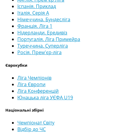
Іспанія. Приклад
Італія. Серія А
Німеччина. Бундесліга
Франція. Ліга 1
Нідерланди. Ередивіз
Португалія. Ліга Примейра
Туреччина. Суперліга
Росія. Прем'єр-ліга
Єврокубки
Ліга Чемпіонів
Ліга Європи
Ліга Конференцій
Юнацька ліга УЄФА U19
Національні збірні
Чемпіонат Світу
Відбір до ЧС