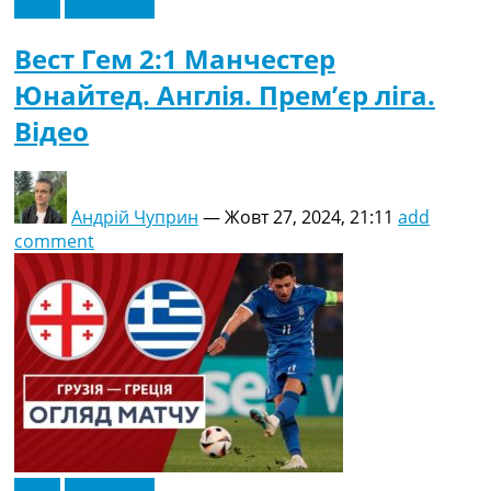
Відео
Ексклюзив
Вест Гем 2:1 Манчестер
Юнайтед. Англія. Прем’єр ліга.
Відео
Андрій Чуприн
—
Жовт 27, 2024, 21:11
add
comment
Відео
Ексклюзив