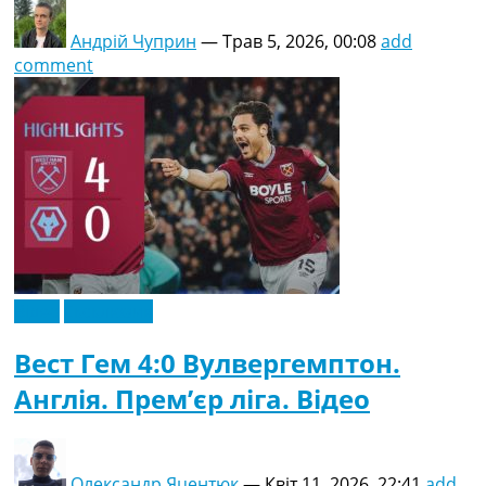
Андрій Чуприн
—
Трав 5, 2026, 00:08
add
comment
Відео
Ексклюзив
Вест Гем 4:0 Вулвергемптон.
Англія. Прем’єр ліга. Відео
Олександр Яцентюк
—
Квіт 11, 2026, 22:41
add