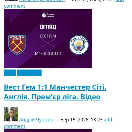
comment
Відео
Ексклюзив
Вест Гем 1:1 Манчестер Сіті.
Англія. Прем’єр ліга. Відео
Андрій Чуприн
—
Бер 15, 2026, 18:23
add
comment