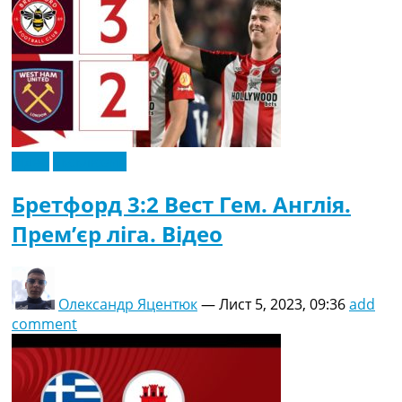
Відео
Ексклюзив
Бретфорд 3:2 Вест Гем. Англія.
Прем’єр ліга. Відео
Олександр Яцентюк
—
Лист 5, 2023, 09:36
add
comment