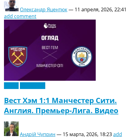
Олександр Яцентюк
—
11 апреля, 2026, 22:41
add comment
Видео
Эксклюзив
Вест Хэм 1:1 Манчестер Сити.
Англия. Премьер-Лига. Видео
Андрій Чуприн
—
15 марта, 2026, 18:23
add