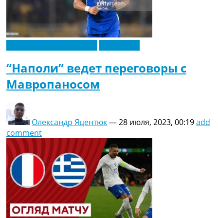
Футбольные трансферы
Эксклюзив
“Наполи” ведет переговоры с
Мавропаносом
Олександр Яцентюк
—
28 июля, 2023, 00:19
add
comment