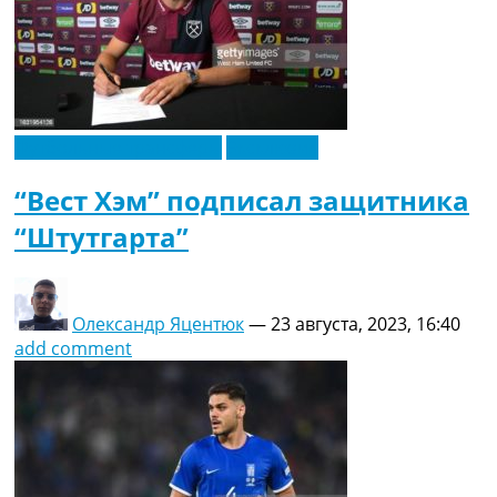
Футбольные трансферы
Эксклюзив
“Вест Хэм” подписал защитника
“Штутгарта”
Олександр Яцентюк
—
23 августа, 2023, 16:40
add comment