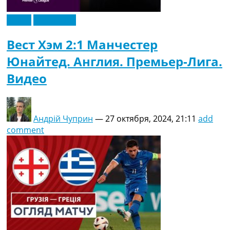
Видео
Эксклюзив
Вест Хэм 2:1 Манчестер
Юнайтед. Англия. Премьер-Лига.
Видео
Андрій Чуприн
—
27 октября, 2024, 21:11
add
comment