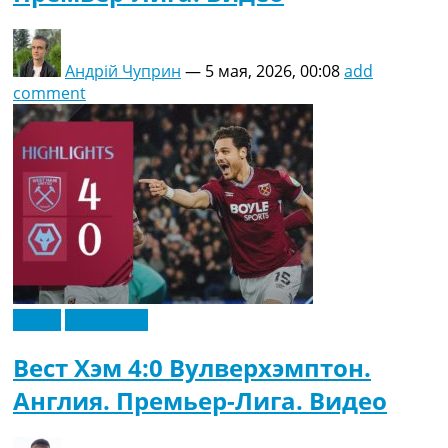
Андрій Чуприн
—
5 мая, 2026, 00:08
add
comment
Видео
Эксклюзив
Вест Хэм 4:0 Вулверхэмптон.
Англия. Премьер-Лига. Видео