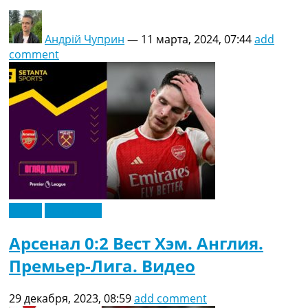
Андрій Чуприн
—
11 марта, 2024, 07:44
add
comment
Видео
Эксклюзив
Арсенал 0:2 Вест Хэм. Англия.
Премьер-Лига. Видео
29 декабря, 2023, 08:59
add comment