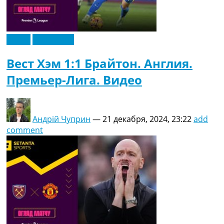
Видео
Эксклюзив
Вест Хэм 1:1 Брайтон. Англия.
Премьер-Лига. Видео
Андрій Чуприн
—
21 декабря, 2024, 23:22
add
comment