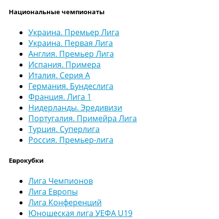
Национальные чемпионаты
Украина. Премьер Лига
Украина. Первая Лига
Англия. Премьер Лига
Испания. Примера
Италия. Серия А
Германия. Бундеслига
Франция. Лига 1
Нидерланды. Эредивизи
Португалия. Примейра Лига
Турция. Суперлига
Россия. Премьер-лига
Еврокубки
Лига Чемпионов
Лига Европы
Лига Конференций
Юношеская лига УЕФА U19