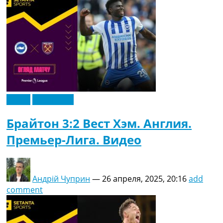
Видео
Эксклюзив
Брайтон 3:2 Вест Хэм. Англия.
Премьер-Лига. Видео
Андрій Чуприн
—
26 апреля, 2025, 20:16
add
comment