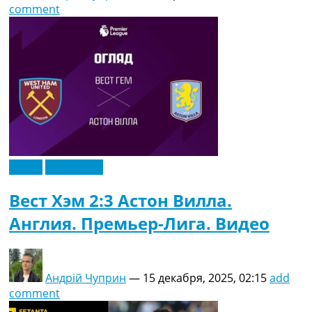
comment
Видео
Эксклюзив
Вест Хэм 2:3 Астон Вилла.
Англия. Премьер-Лига. Видео
Андрій Чуприн
—
15 декабря, 2025, 02:15
add
comment