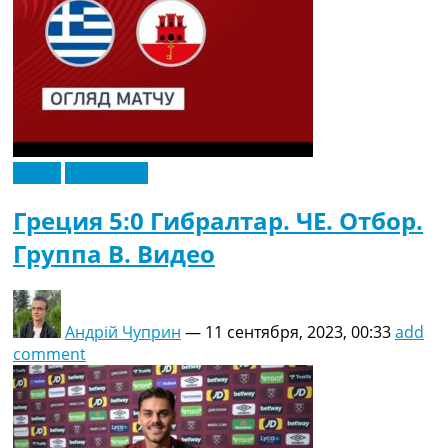
Видео
Эксклюзив
Греция 5:0 Гибралтар. ЧЕ. Отбор.
Группа B. Видео
Андрій Чуприн
—
11 сентября, 2023, 00:33
add
comment