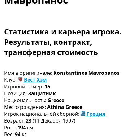
Коллективный прогноз
Турниры
Чемпионат Мира
Украина. Премьер-Лига
Статистика и карьера игрока.
Украина. Первая Лига
Результаты, контракт,
Лига Чемпионов
Англия. Премьер Лига
трансферная стоимость
Испания. Ла Лига
Другие Турниры >>>
Таблицы
Имя в оригигинале:
Konstantinos Mavropanos
Таблицы групп Чемпионата Мира
Клуб:
Вест Хэм
Украина. Премьер-Лига
Игровой номер:
15
Украина. Первая Лига
Позиция:
Защитник
Лига Чемпионов. Таблицы групп
Национальность:
Greece
Англия. Премьер-Лига
Место рождения:
Athína Greece
Испания. Ла Лига
Игрок национальной сборной:
Греция
Все таблицы >>>
Возраст:
28
(11 Декабря 1997)
Рейтинги
Рост:
194
см
Рейтинг стран УЕФА
Вес:
94
кг
Рейтинг клубов УЕФА