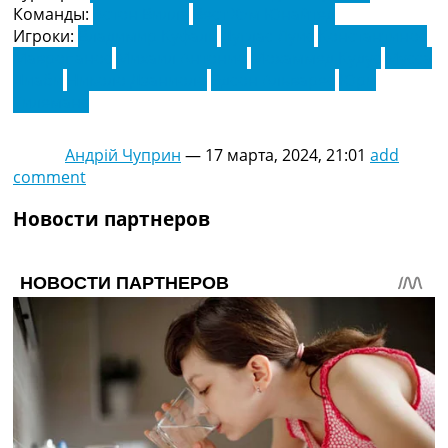
Команды:
Астон Вилла
Вест Хэм Юнайтед
Игроки:
Владимир Куфаль
Дуглас Луис
Константинос
Мавропанос
Михаил Антонио
Мохаммед Кудус
Мусса
Диаби
Николо Дзаниоло
Эдсон Альварес
Юри
Тилеманс
Андрій Чуприн
—
17 марта, 2024, 21:01
add
comment
Новости партнеров