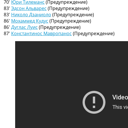
70′
Юри Тилеманс
(Предупреждение)
Рейтинг ФИФА
83′
Эдсон Альварес
(Предупреждение)
ТВ программа
83′
Николо Дзаниоло
(Предупреждение)
RU
86′
Мохаммед Кудус
(Предупреждение)
UA
86′
Дуглас Луис
(Предупреждение)
87′
Константинос Мавропанос
(Предупреждение)
Categories
Главная
Новости футбола
Видео
Трансферы
Новости футбола Украины
Последние комментарии
Конкурс прогнозов
Логин
Рейтинги
Правила
Коллективный прогноз
Турниры
Чемпионат Мира