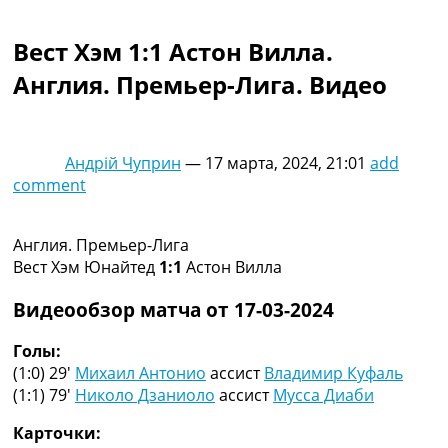
Коллективный прогноз
Турниры
Вест Хэм 1:1 Астон Вилла.
Чемпионат Мира
Англия. Премьер-Лига. Видео
Украина. Премьер-Лига
Украина. Первая Лига
Лига Чемпионов
Англия. Премьер Лига
Андрій Чуприн
—
17 марта, 2024, 21:01
add
Испания. Ла Лига
comment
Другие Турниры >>>
Таблицы
Таблицы групп Чемпионата Мира
Англия. Премьер-Лига
Украина. Премьер-Лига
Вест Хэм Юнайтед
1:1
Астон Вилла
Украина. Первая Лига
Лига Чемпионов. Таблицы групп
Видеообзор матча от 17-03-2024
Англия. Премьер-Лига
Испания. Ла Лига
Голы:
Все таблицы >>>
(1:0) 29′
Михаил Антонио
ассист
Владимир Куфаль
Рейтинги
(1:1) 79′
Николо Дзаниоло
ассист
Мусса Диаби
Рейтинг стран УЕФА
Карточки:
Рейтинг клубов УЕФА