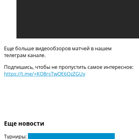
Украина. Премьер-Лига
Украина. Первая Лига
Лига Чемпионов
Англия. Премьер Лига
Испания. Ла Лига
Другие Турниры >>>
Таблицы
Еще больше видеообзоров матчей в нашем
Таблицы групп Чемпионата Мира
телеграм канале.
Украина. Премьер-Лига
Украина. Первая Лига
Подпишись, чтобы не пропустить самое интересное:
Лига Чемпионов. Таблицы групп
https://t.me/+KO8rsTwQE6QzZGUy
Англия. Премьер-Лига
Испания. Ла Лига
Все таблицы >>>
Рейтинги
Рейтинг стран УЕФА
Рейтинг клубов УЕФА
Рейтинг ФИФА
Еще новости
ТВ программа
Турниры:
Чемпионат Англии по футболу. АПЛ