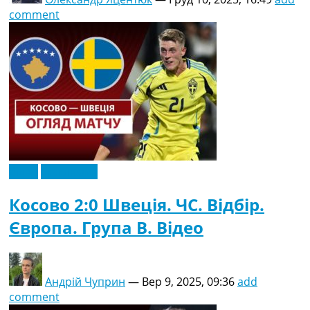
comment
Відео
Ексклюзив
Косово 2:0 Швеція. ЧC. Відбір.
Європа. Група B. Відео
Андрій Чуприн
—
Вер 9, 2025, 09:36
add
comment