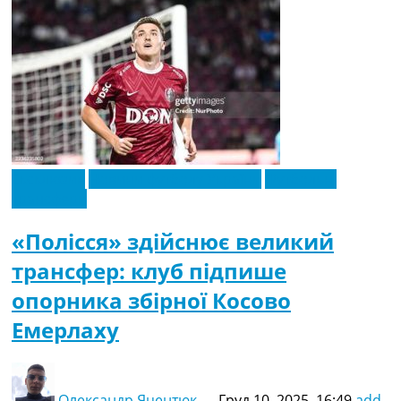
Ексклюзив
Новини футболу України
Футбольні
трансфери
«Полісся» здійснює великий
трансфер: клуб підпише
опорника збірної Косово
Емерлаху
Олександр Яцентюк
—
Груд 10, 2025, 16:49
add