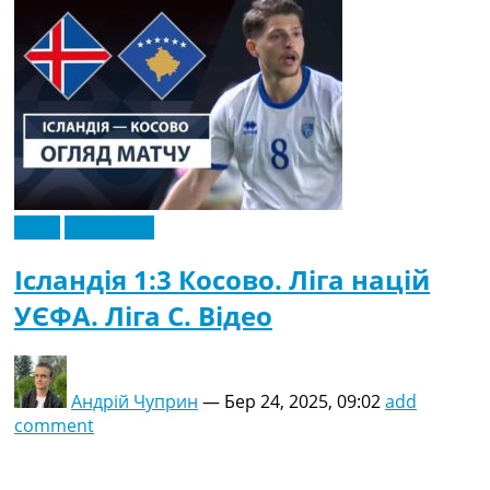
Відео
Ексклюзив
Ісландія 1:3 Косово. Ліга націй
УЄФА. Ліга C. Відео
Андрій Чуприн
—
Бер 24, 2025, 09:02
add
comment