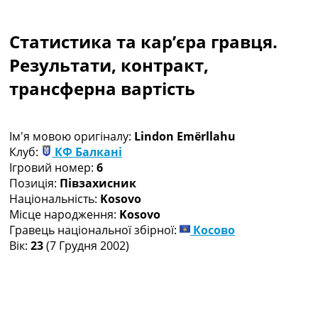
Колективний прогноз
Турніри
Статистика та кар’єра гравця.
Чемпіонат Світу
Україна. Прем’єр-Ліга
Результати, контракт,
Україна. Перша Ліга
трансферна вартість
Ліга Чемпіонів
Англія. Прем’єр-Ліга
Іспанія. Ла Ліга
Ім'я мовою оригіналу:
Lindon Emërllahu
Ще Турніри >>>
Клуб:
КФ Балкані
Таблиці
Ігровий номер:
6
Чемпіонат Світу. Турнирні таблиці
Позиція:
Півзахисник
Таблиця УПЛ
Національність:
Kosovo
Перша Ліга
Місце народження:
Kosovo
Таблиця АПЛ
Гравець національної збірної:
Косово
Таблиця Ла Ліги
Вік:
23
(7 Грудня 2002)
Таблиця Ліги Чемпіонів
Всі таблиці >>>
Рейтинги
Рейтинг країн УЄФА
Рейтинг клубів УЄФА