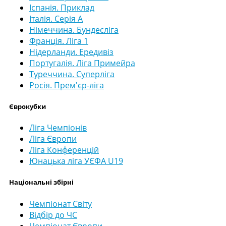
Іспанія. Приклад
Італія. Серія А
Німеччина. Бундесліга
Франція. Ліга 1
Нідерланди. Ередивіз
Португалія. Ліга Примейра
Туреччина. Суперліга
Росія. Прем'єр-ліга
Єврокубки
Ліга Чемпіонів
Ліга Європи
Ліга Конференцій
Юнацька ліга УЄФА U19
Національні збірні
Чемпіонат Світу
Відбір до ЧС
Чемпіонат Європи