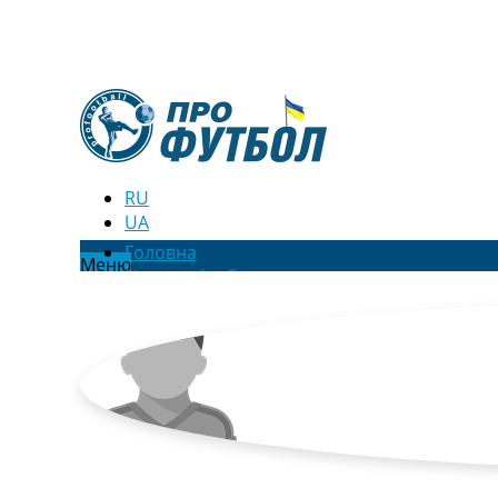
RU
UA
Головна
Меню
Новини футболу
Відео
Новини футболу України
Футбольні трансфери
Останні коментарі
Конкурс прогнозів
Логін
Рейтінги
Правила
Колективний прогноз