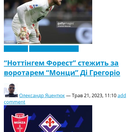
Ексклюзив
Футбольні трансфери
“Ноттінгем Форест” стежить за
воротарем “Монци” Ді Грегоріо
Олександр Яцентюк
—
Трав 21, 2023, 11:10
add
comment