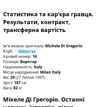
Колективний прогноз
Турніри
Статистика та кар’єра гравця.
Чемпіонат Світу
Україна. Прем’єр-Ліга
Результати, контракт,
Україна. Перша Ліга
трансферна вартість
Ліга Чемпіонів
Англія. Прем’єр-Ліга
Іспанія. Ла Ліга
Ім'я мовою оригіналу:
Michele Di Gregorio
Ще Турніри >>>
Клуб:
Ювентус
Таблиці
Ігровий номер:
16
Чемпіонат Світу. Турнирні таблиці
Позиція:
Воротар
Таблиця УПЛ
Національність:
Italy
Перша Ліга
Місце народження:
Milan Italy
Таблиця АПЛ
Вік:
29
(27 Липня 1997)
Таблиця Ла Ліги
Зріст:
187
см
Таблиця Ліги Чемпіонів
Вага:
82
кг
Всі таблиці >>>
Рейтинги
Мікеле Ді Грегоріо. Останні
Рейтинг країн УЄФА
Рейтинг клубів УЄФА