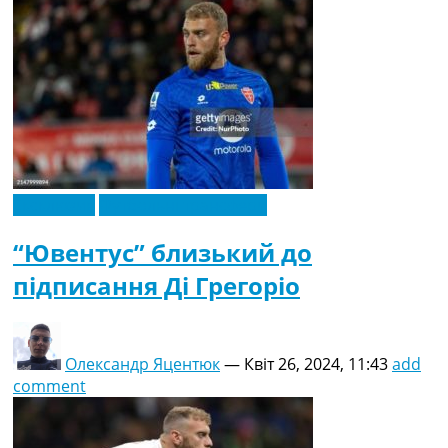
Ексклюзив
Футбольні трансфери
“Ювентус” близький до
підписання Ді Грегоріо
Олександр Яцентюк
—
Квіт 26, 2024, 11:43
add
comment