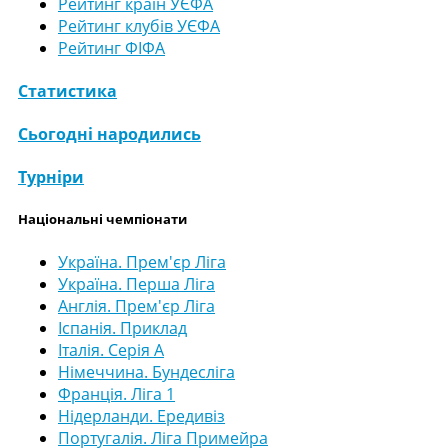
Рейтинг країн УЄФА
Рейтинг клубів УЄФА
Рейтинг ФІФА
Статистика
Сьогодні народились
Турніри
Національні чемпіонати
Україна. Прем'єр Ліга
Україна. Перша Ліга
Англія. Прем'єр Ліга
Іспанія. Приклад
Італія. Серія А
Німеччина. Бундесліга
Франція. Ліга 1
Нідерланди. Ередивіз
Португалія. Ліга Примейра