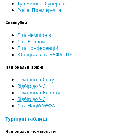
Туреччина. Суперліга
Росія. Прем'єр-ліга
Єврокубки
Ліга Чемпіонів
Ліга Європи
Ліга Конференцій
Юнацька ліга УЄФА U19
Національні збірні
Чемпіонат Світу
Відбір до ЧС
Чемпіонат Європи
Відбір до ЧЄ
Ліга Націй УЄФА
Турнірні таблиці
Національні чемпіонати