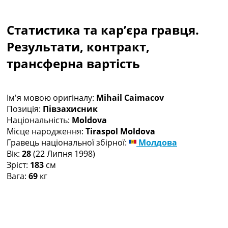
Колективний прогноз
Турніри
Статистика та кар’єра гравця.
Чемпіонат Світу
Україна. Прем’єр-Ліга
Результати, контракт,
Україна. Перша Ліга
трансферна вартість
Ліга Чемпіонів
Англія. Прем’єр-Ліга
Іспанія. Ла Ліга
Ім'я мовою оригіналу:
Mihail Caimacov
Ще Турніри >>>
Позиція:
Півзахисник
Таблиці
Національність:
Moldova
Чемпіонат Світу. Турнирні таблиці
Місце народження:
Tiraspol Moldova
Таблиця УПЛ
Гравець національної збірної:
Молдова
Перша Ліга
Вік:
28
(22 Липня 1998)
Таблиця АПЛ
Зріст:
183
см
Таблиця Ла Ліги
Вага:
69
кг
Таблиця Ліги Чемпіонів
Всі таблиці >>>
Рейтинги
Рейтинг країн УЄФА
Рейтинг клубів УЄФА