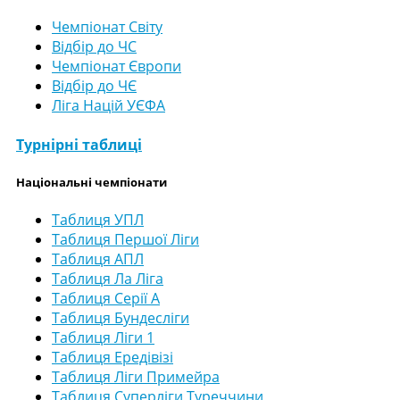
Чемпіонат Світу
Відбір до ЧС
Чемпіонат Європи
Відбір до ЧЄ
Ліга Націй УЄФА
Турнірні таблиці
Національні чемпіонати
Таблиця УПЛ
Таблиця Першої Ліги
Таблиця АПЛ
Таблиця Ла Ліга
Таблиця Серії А
Таблиця Бундесліги
Таблиця Ліги 1
Таблиця Ередівізі
Таблиця Ліги Примейра
Таблиця Суперліги Туреччини