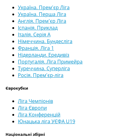
Україна. Прем'єр Ліга
Україна. Перша Ліга
Англія. Прем'єр Ліга
Іспанія. Приклад
Італія. Серія А
Німеччина. Бундесліга
Франція. Ліга 1
Нідерланди. Ередивіз
Португалія. Ліга Примейра
Туреччина. Суперліга
Росія. Прем'єр-ліга
Єврокубки
Ліга Чемпіонів
Ліга Європи
Ліга Конференцій
Юнацька ліга УЄФА U19
Національні збірні