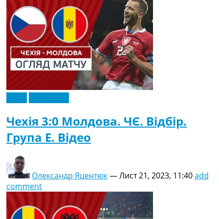
Відео
Ексклюзив
Чехія 3:0 Молдова. ЧЄ. Відбір.
Група E. Відео
Олександр Яцентюк
—
Лист 21, 2023, 11:40
add
comment