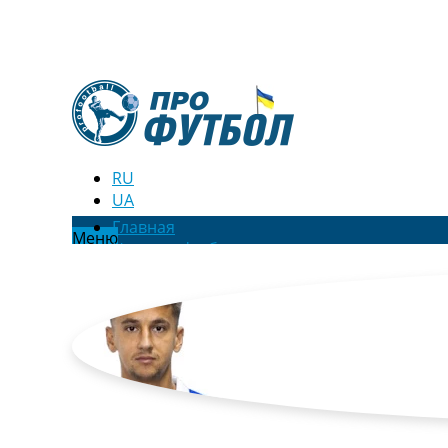
RU
UA
Главная
Меню
Новости футбола
Видео
Трансферы
Новости футбола Украины
Последние комментарии
Конкурс прогнозов
Логин
Рейтинги
Правила
Коллективный прогноз