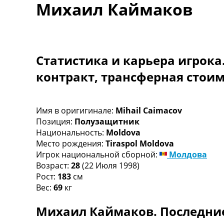
Михаил Каймаков
Турниры
Чемпионат Мира
Украина. Премьер-Лига
Украина. Первая Лига
Лига Чемпионов
Статистика и карьера игрока
Англия. Премьер Лига
контракт, трансферная стои
Испания. Ла Лига
Другие Турниры >>>
Таблицы
Таблицы групп Чемпионата Мира
Имя в оригигинале:
Mihail Caimacov
Украина. Премьер-Лига
Позиция:
Полузащитник
Украина. Первая Лига
Национальность:
Moldova
Лига Чемпионов. Таблицы групп
Место рождения:
Tiraspol Moldova
Англия. Премьер-Лига
Игрок национальной сборной:
Молдова
Испания. Ла Лига
Возраст:
28
(22 Июля 1998)
Все таблицы >>>
Рост:
183
см
Рейтинги
Вес:
69
кг
Рейтинг стран УЕФА
Михаил Каймаков. Последние
Рейтинг клубов УЕФА
Рейтинг ФИФА