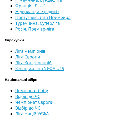
Франція. Ліга 1
Нідерланди. Ередивіз
Португалія. Ліга Примейра
Туреччина. Суперліга
Росія. Прем'єр-ліга
Єврокубки
Ліга Чемпіонів
Ліга Європи
Ліга Конференцій
Юнацька ліга УЄФА U19
Національні збірні
Чемпіонат Світу
Відбір до ЧС
Чемпіонат Європи
Відбір до ЧЄ
Ліга Націй УЄФА