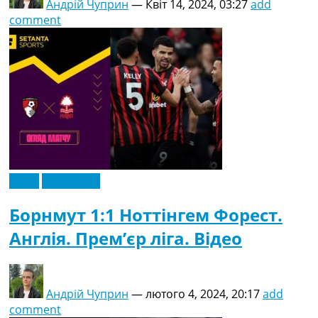
Андрій Чуприн
—
Квіт 14, 2024, 03:27
add
comment
Відео
Ексклюзив
Борнмут 1:1 Ноттінгем Форест.
Англія. Прем’єр ліга. Відео
Андрій Чуприн
—
лютого 4, 2024, 20:17
add
comment