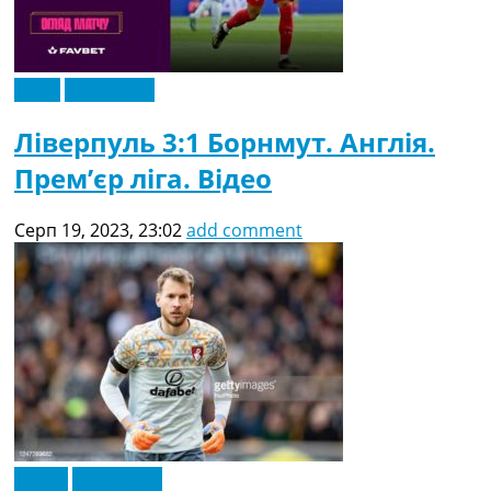
Відео
Ексклюзив
Ліверпуль 3:1 Борнмут. Англія.
Прем’єр ліга. Відео
Серп 19, 2023, 23:02
add comment
Англія
Ексклюзив