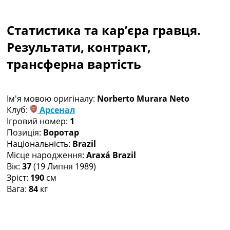
Колективний прогноз
Турніри
Статистика та кар’єра гравця.
Чемпіонат Світу
Україна. Прем’єр-Ліга
Результати, контракт,
Україна. Перша Ліга
трансферна вартість
Ліга Чемпіонів
Англія. Прем’єр-Ліга
Іспанія. Ла Ліга
Ім'я мовою оригіналу:
Norberto Murara Neto
Ще Турніри >>>
Клуб:
Арсенал
Таблиці
Ігровий номер:
1
Чемпіонат Світу. Турнирні таблиці
Позиція:
Воротар
Таблиця УПЛ
Національність:
Brazil
Перша Ліга
Місце народження:
Araxá Brazil
Таблиця АПЛ
Вік:
37
(19 Липня 1989)
Таблиця Ла Ліги
Зріст:
190
см
Таблиця Ліги Чемпіонів
Вага:
84
кг
Всі таблиці >>>
Рейтинги
Рейтинг країн УЄФА
Рейтинг клубів УЄФА