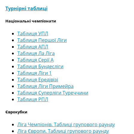
Турнірні таблиці
Національні чемпіонати
Таблиця УПЛ
Таблиця Першої Ліги
Таблиця АПЛ
Таблиця Ла Ліга
Таблиця Серії А
Таблиця Бундесліги
Таблиця Ліги 1
Таблиця Ередівізі
Таблиця Ліги Примейра
Таблиця Суперліги Туреччини
Таблиця РПЛ
Єврокубки
Ліга Чемпіонів. Таблиці групового раунду
Ліга Європи. Таблиці групового раунду