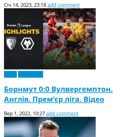
Січ 14, 2023, 23:18
add comment
Відео
Ексклюзив
Борнмут 0:0 Вулвергемптон.
Англія. Прем’єр ліга. Відео
Вер 1, 2022, 10:27
add comment