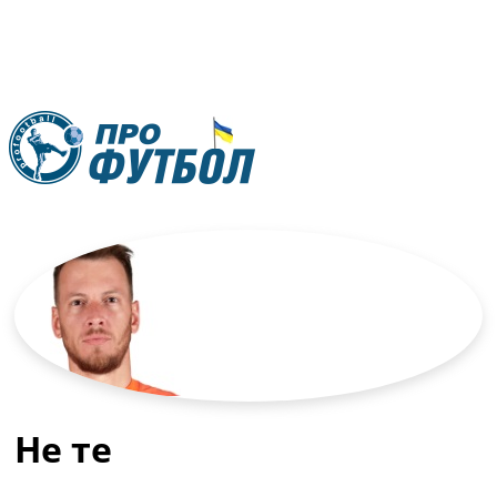
RU
UA
Головна
Меню
Новини футболу
Відео
Новини футболу України
Футбольні трансфери
Останні коментарі
Конкурс прогнозів
Не те
Логін
Рейтінги
Правила