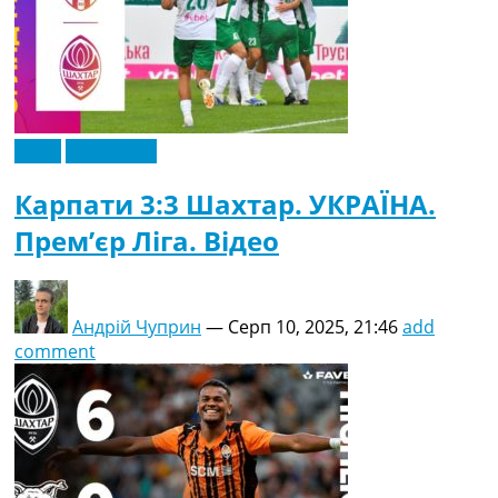
Відео
Ексклюзив
Карпати 3:3 Шахтар. УКРАЇНА.
Прем’єр Ліга. Відео
Андрій Чуприн
—
Серп 10, 2025, 21:46
add
comment