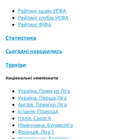
Рейтинг країн УЄФА
Рейтинг клубів УЄФА
Рейтинг ФІФА
Статистика
Сьогодні народились
Турніри
Національні чемпіонати
Україна. Прем'єр Ліга
Україна. Перша Ліга
Англія. Прем'єр Ліга
Іспанія. Приклад
Італія. Серія А
Німеччина. Бундесліга
Франція. Ліга 1
Нідерланди. Ередивіз