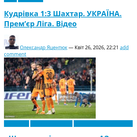
Кудрівка 1:3 Шахтар. УКРАЇНА.
Прем’єр Ліга. Відео
Олександр Яцентюк
—
Квіт 26, 2026, 22:21
add
comment
Ексклюзив
Ліга Конференцій
Новини футболу України