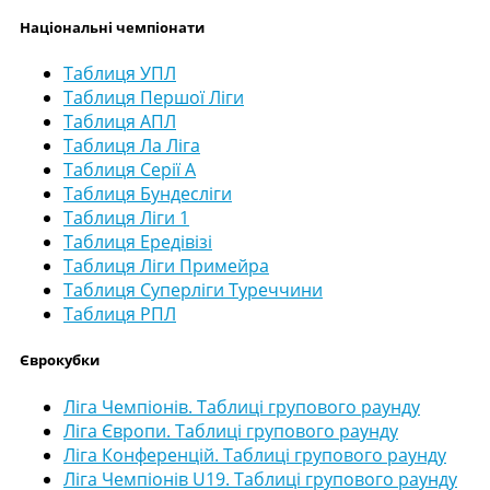
Національні чемпіонати
Таблиця УПЛ
Таблиця Першої Ліги
Таблиця АПЛ
Таблиця Ла Ліга
Таблиця Серії А
Таблиця Бундесліги
Таблиця Ліги 1
Таблиця Ередівізі
Таблиця Ліги Примейра
Таблиця Суперліги Туреччини
Таблиця РПЛ
Єврокубки
Ліга Чемпіонів. Таблиці групового раунду
Ліга Європи. Таблиці групового раунду
Ліга Конференцій. Таблиці групового раунду
Ліга Чемпіонів U19. Таблиці групового раунду