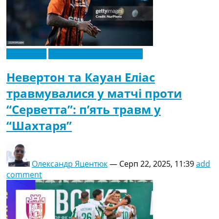
Ексклюзив
Новини футболу України
Невертон та Кауан Еліас
травмувалися у матчі проти
“Серветта”: п’ять травм у
“Шахтаря”
Олександр Яцентюк
—
Серп 22, 2025, 11:39
add
comment