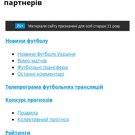
партнерів
21+
Матеріали сайту призначені для осіб старше 21 року
Новини футболу
Новини футболу України
Відео матчів
Футбольні трансфери
Останні комментарі
Телепрограма футбольних трансляцій
Конкурс прогнозів
Правила
Колективний прогноз
Рейтинги