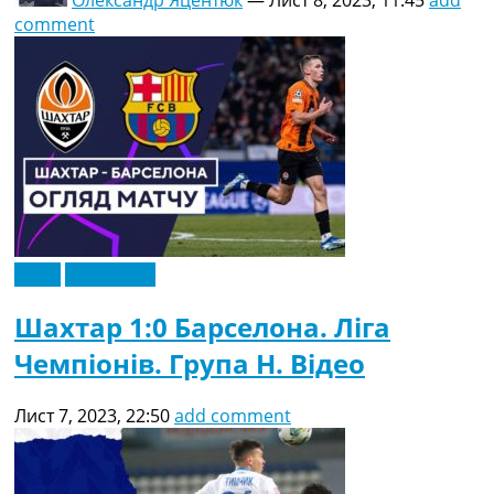
Олександр Яцентюк
—
Лист 8, 2023, 11:45
add
comment
Відео
Ексклюзив
Шахтар 1:0 Барселона. Ліга
Чемпіонів. Група H. Відео
Лист 7, 2023, 22:50
add comment