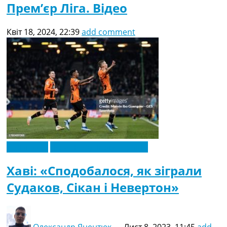
Прем’єр Ліга. Відео
Квіт 18, 2024, 22:39
add comment
Ексклюзив
Новини футболу України
Хаві: «Сподобалося, як зіграли
Судаков, Сікан і Невертон»