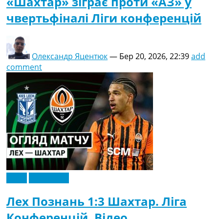
«Шахтар» зіграє проти «АЗ» у
чвертьфіналі Ліги конференцій
Олександр Яцентюк
—
Бер 20, 2026, 22:39
add
comment
Відео
Ексклюзив
Лех Познань 1:3 Шахтар. Ліга
Конференцій. Відео