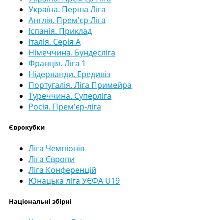
Україна. Перша Ліга
Англія. Прем'єр Ліга
Іспанія. Приклад
Італія. Серія А
Німеччина. Бундесліга
Франція. Ліга 1
Нідерланди. Ередивіз
Португалія. Ліга Примейра
Туреччина. Суперліга
Росія. Прем'єр-ліга
Єврокубки
Ліга Чемпіонів
Ліга Європи
Ліга Конференцій
Юнацька ліга УЄФА U19
Національні збірні