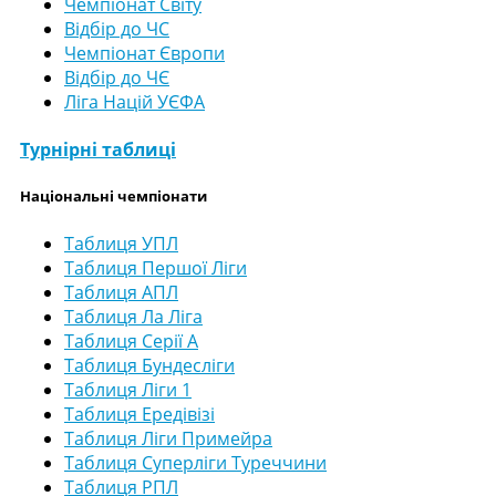
Чемпіонат Світу
Відбір до ЧС
Чемпіонат Європи
Відбір до ЧЄ
Ліга Націй УЄФА
Турнірні таблиці
Національні чемпіонати
Таблиця УПЛ
Таблиця Першої Ліги
Таблиця АПЛ
Таблиця Ла Ліга
Таблиця Серії А
Таблиця Бундесліги
Таблиця Ліги 1
Таблиця Ередівізі
Таблиця Ліги Примейра
Таблиця Суперліги Туреччини
Таблиця РПЛ