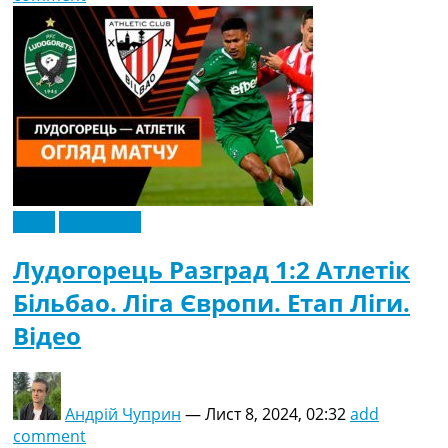
Відео
Ексклюзив
Лудогорець Разград 1:2 Атлетік
Більбао. Ліга Європи. Етап Ліги.
Відео
Андрій Чуприн
—
Лист 8, 2024, 02:32
add
comment