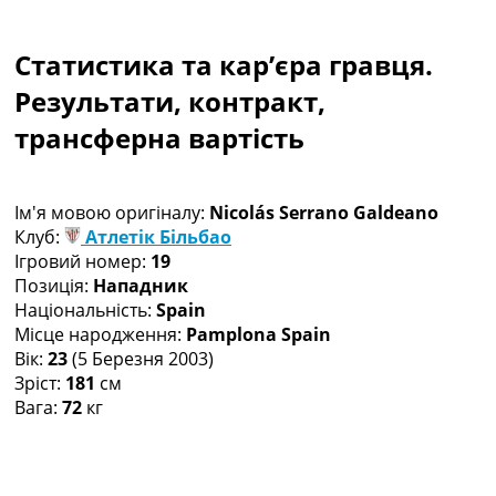
Колективний прогноз
Турніри
Статистика та кар’єра гравця.
Чемпіонат Світу
Україна. Прем’єр-Ліга
Результати, контракт,
Україна. Перша Ліга
трансферна вартість
Ліга Чемпіонів
Англія. Прем’єр-Ліга
Іспанія. Ла Ліга
Ім'я мовою оригіналу:
Nicolás Serrano Galdeano
Ще Турніри >>>
Клуб:
Атлетік Більбао
Таблиці
Ігровий номер:
19
Чемпіонат Світу. Турнирні таблиці
Позиція:
Нападник
Таблиця УПЛ
Національність:
Spain
Перша Ліга
Місце народження:
Pamplona Spain
Таблиця АПЛ
Вік:
23
(5 Березня 2003)
Таблиця Ла Ліги
Зріст:
181
см
Таблиця Ліги Чемпіонів
Вага:
72
кг
Всі таблиці >>>
Рейтинги
Рейтинг країн УЄФА
Рейтинг клубів УЄФА