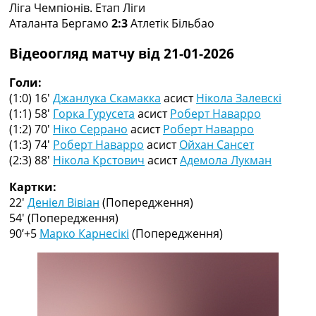
Ліга Чемпіонів. Етап Ліги
Колективний прогноз
Аталанта Бергамо
2:3
Атлетік Більбао
Турніри
Чемпіонат Світу
Відеоогляд матчу від 21-01-2026
Україна. Прем’єр-Ліга
Україна. Перша Ліга
Голи:
Ліга Чемпіонів
(1:0) 16′
Джанлука Скамакка
асист
Нікола Залевскі
Англія. Прем’єр-Ліга
(1:1) 58′
Горка Гурусета
асист
Роберт Наварро
Іспанія. Ла Ліга
(1:2) 70′
Ніко Серрано
асист
Роберт Наварро
Ще Турніри >>>
(1:3) 74′
Роберт Наварро
асист
Ойхан Сансет
Таблиці
(2:3) 88′
Нікола Крстович
асист
Адемола Лукман
Чемпіонат Світу. Турнирні таблиці
Таблиця УПЛ
Картки:
Перша Ліга
22′
Деніел Вівіан
(Попередження)
Таблиця АПЛ
54′
(Попередження)
Таблиця Ла Ліги
90’+5
Марко Карнесікі
(Попередження)
Таблиця Ліги Чемпіонів
Всі таблиці >>>
Рейтинги
Рейтинг країн УЄФА
Рейтинг клубів УЄФА