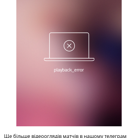
Рейтинг ФІФА
Телепрограма
RU
UA
Categories
Головна
Новини футболу
Відео
Новини футболу України
Футбольні трансфери
Останні коментарі
Конкурс прогнозів
Логін
Рейтінги
Правила
Колективний прогноз
Турніри
Чемпіонат Світу
Ще більше відеооглядів матчів в нашому телеграм