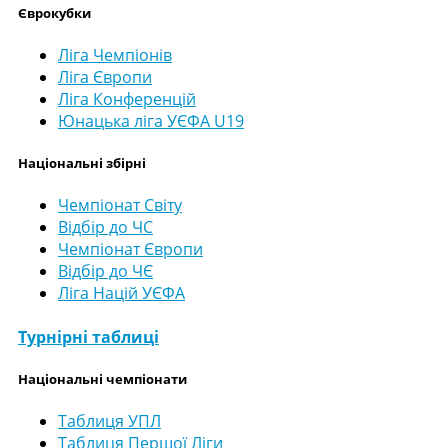
Єврокубки
Ліга Чемпіонів
Ліга Європи
Ліга Конференцій
Юнацька ліга УЄФА U19
Національні збірні
Чемпіонат Світу
Відбір до ЧС
Чемпіонат Європи
Відбір до ЧЄ
Ліга Націй УЄФА
Турнірні таблиці
Національні чемпіонати
Таблиця УПЛ
Таблиця Першої Ліги