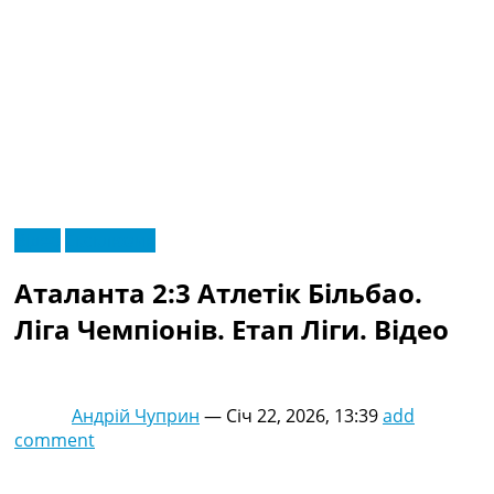
RU
Відео
Ексклюзив
UA
Головна
Меню
Аталанта 2:3 Атлетік Більбао.
Новини футболу
Відео
Ліга Чемпіонів. Етап Ліги. Відео
Новини футболу України
Футбольні трансфери
Останні коментарі
Андрій Чуприн
—
Січ 22, 2026, 13:39
add
Конкурс прогнозів
comment
Логін
Рейтінги
Правила