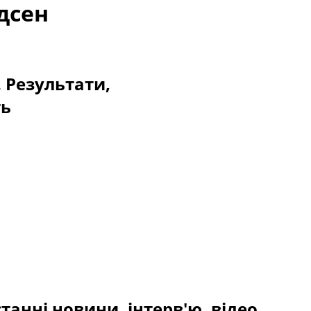
дсен
. Результати,
ть
танні новини, інтерв'ю, відео