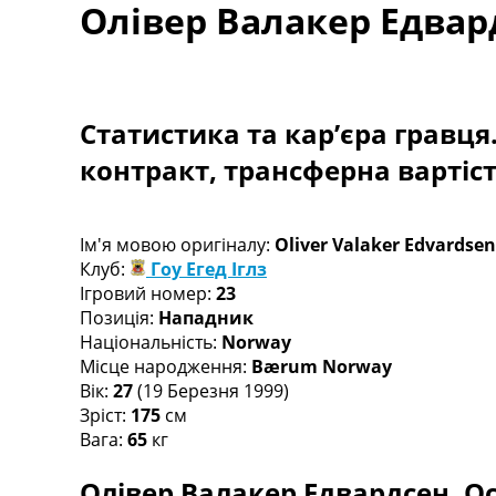
Олівер Валакер Едвар
Турніри
Чемпіонат Світу
Україна. Прем’єр-Ліга
Україна. Перша Ліга
Ліга Чемпіонів
Статистика та кар’єра гравця
Англія. Прем’єр-Ліга
контракт, трансферна вартіс
Іспанія. Ла Ліга
Ще Турніри >>>
Таблиці
Чемпіонат Світу. Турнирні таблиці
Ім'я мовою оригіналу:
Oliver Valaker Edvardsen
Таблиця УПЛ
Клуб:
Гоу Егед Іглз
Перша Ліга
Ігровий номер:
23
Таблиця АПЛ
Позиція:
Нападник
Таблиця Ла Ліги
Національність:
Norway
Таблиця Ліги Чемпіонів
Місце народження:
Bærum Norway
Всі таблиці >>>
Вік:
27
(19 Березня 1999)
Рейтинги
Зріст:
175
см
Рейтинг країн УЄФА
Вага:
65
кг
Рейтинг клубів УЄФА
Олівер Валакер Едвардсен. Ос
Рейтинг ФІФА