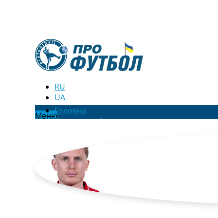
RU
UA
Головна
Меню
Новини футболу
Відео
Новини футболу України
Футбольні трансфери
Останні коментарі
Конкурс прогнозів
Логін
Рейтінги
Правила
Колективний прогноз