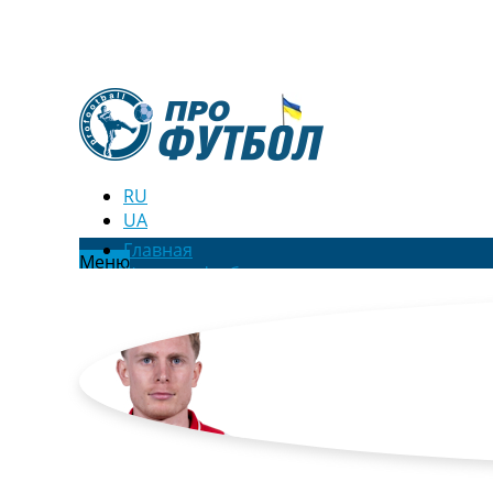
RU
UA
Главная
Меню
Новости футбола
Видео
Трансферы
Новости футбола Украины
Последние комментарии
Конкурс прогнозов
Логин
Рейтинги
Правила
Коллективный прогноз