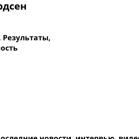
рдсен
. Результаты,
мость
оследние новости, интервью, виде