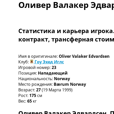
Оливер Валакер Эдва
Турниры
Чемпионат Мира
Украина. Премьер-Лига
Украина. Первая Лига
Лига Чемпионов
Статистика и карьера игрока
Англия. Премьер Лига
контракт, трансферная стои
Испания. Ла Лига
Другие Турниры >>>
Таблицы
Таблицы групп Чемпионата Мира
Имя в оригигинале:
Oliver Valaker Edvardsen
Украина. Премьер-Лига
Клуб:
Гоу Эхед Иглс
Украина. Первая Лига
Игровой номер:
23
Лига Чемпионов. Таблицы групп
Позиция:
Нападающий
Англия. Премьер-Лига
Национальность:
Norway
Испания. Ла Лига
Место рождения:
Bærum Norway
Все таблицы >>>
Возраст:
27
(19 Марта 1999)
Рейтинги
Рост:
175
см
Рейтинг стран УЕФА
Вес:
65
кг
Рейтинг клубов УЕФА
Оливер Валакер Эдвардсен. П
Рейтинг ФИФА