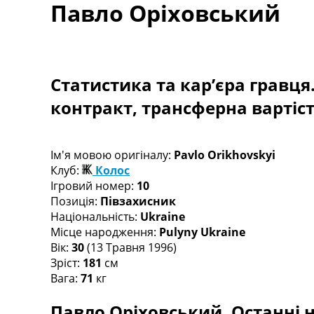
Павло Оріховський
Турніри
Чемпіонат Світу
Україна. Прем’єр-Ліга
Україна. Перша Ліга
Ліга Чемпіонів
Статистика та кар’єра гравця
Англія. Прем’єр-Ліга
контракт, трансферна вартіс
Іспанія. Ла Ліга
Ще Турніри >>>
Таблиці
Чемпіонат Світу. Турнирні таблиці
Ім'я мовою оригіналу:
Pavlo Orikhovskyi
Таблиця УПЛ
Клуб:
Колос
Перша Ліга
Ігровий номер:
10
Таблиця АПЛ
Позиція:
Півзахисник
Таблиця Ла Ліги
Національність:
Ukraine
Таблиця Ліги Чемпіонів
Місце народження:
Pulyny Ukraine
Всі таблиці >>>
Вік:
30
(13 Травня 1996)
Рейтинги
Зріст:
181
см
Рейтинг країн УЄФА
Вага:
71
кг
Рейтинг клубів УЄФА
Павло Оріховський. Останні н
Рейтинг ФІФА