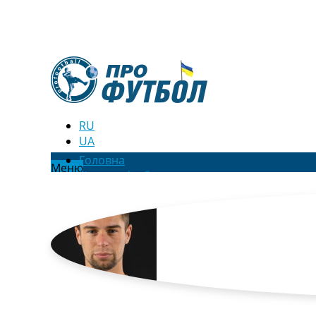
RU
UA
Головна
Меню
Новини футболу
Відео
Новини футболу України
Футбольні трансфери
Останні коментарі
Конкурс прогнозів
Логін
Рейтінги
Правила
Колективний прогноз