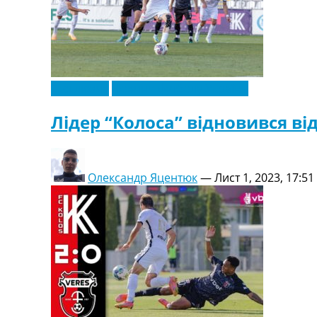
Ексклюзив
Новини футболу України
Лідер “Колоса” відновився ві
Олександр Яцентюк
—
Лист 1, 2023, 17:51