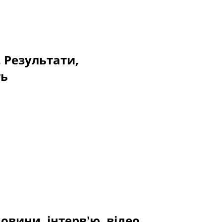
. Результати,
ть
овини, інтерв'ю, відео