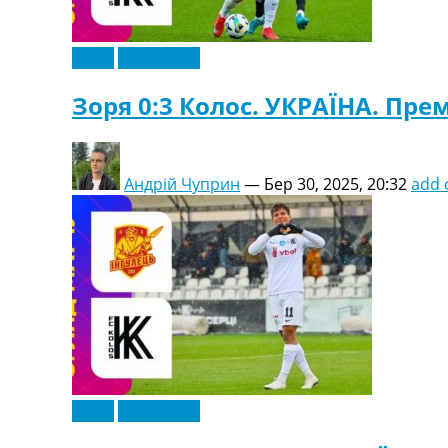
Відео
Ексклюзив
Зоря 0:3 Колос. УКРАЇНА. Прем’
Андрій Чуприн
—
Бер 30, 2025, 20:32
add
Відео
Ексклюзив