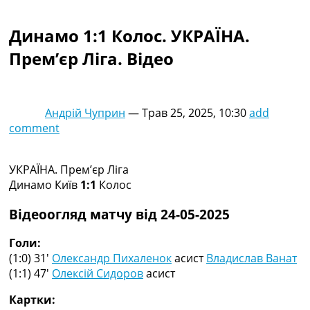
Колективний прогноз
Турніри
Динамо 1:1 Колос. УКРАЇНА.
Чемпіонат Світу
Прем’єр Ліга. Відео
Україна. Прем’єр-Ліга
Україна. Перша Ліга
Ліга Чемпіонів
Англія. Прем’єр-Ліга
Андрій Чуприн
—
Трав 25, 2025, 10:30
add
Іспанія. Ла Ліга
comment
Ще Турніри >>>
Таблиці
Чемпіонат Світу. Турнирні таблиці
УКРАЇНА. Прем’єр Ліга
Таблиця УПЛ
Динамо Київ
1:1
Колос
Перша Ліга
Таблиця АПЛ
Відеоогляд матчу від 24-05-2025
Таблиця Ла Ліги
Таблиця Ліги Чемпіонів
Голи:
Всі таблиці >>>
(1:0) 31′
Олександр Пихаленок
асист
Владислав Ванат
Рейтинги
(1:1) 47′
Олексій Сидоров
асист
Рейтинг країн УЄФА
Картки:
Рейтинг клубів УЄФА