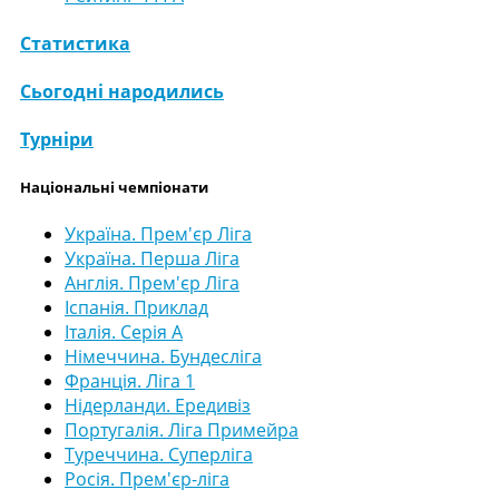
Статистика
Сьогодні народились
Турніри
Національні чемпіонати
Україна. Прем'єр Ліга
Україна. Перша Ліга
Англія. Прем'єр Ліга
Іспанія. Приклад
Італія. Серія А
Німеччина. Бундесліга
Франція. Ліга 1
Нідерланди. Ередивіз
Португалія. Ліга Примейра
Туреччина. Суперліга
Росія. Прем'єр-ліга