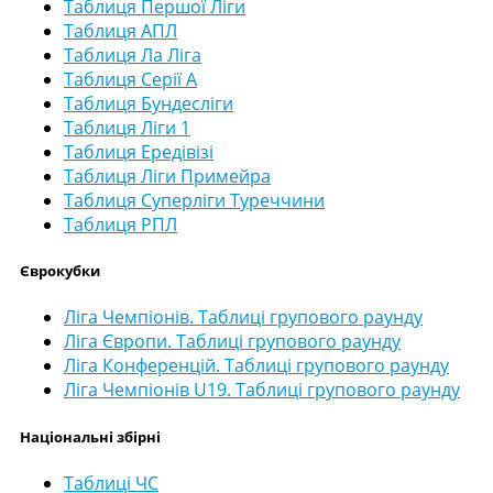
Таблиця Першої Ліги
Таблиця АПЛ
Таблиця Ла Ліга
Таблиця Серії А
Таблиця Бундесліги
Таблиця Ліги 1
Таблиця Ередівізі
Таблиця Ліги Примейра
Таблиця Суперліги Туреччини
Таблиця РПЛ
Єврокубки
Ліга Чемпіонів. Таблиці групового раунду
Ліга Європи. Таблиці групового раунду
Ліга Конференцій. Таблиці групового раунду
Ліга Чемпіонів U19. Таблиці групового раунду
Національні збірні
Таблиці ЧС