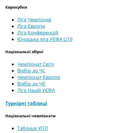
Єврокубки
Ліга Чемпіонів
Ліга Європи
Ліга Конференцій
Юнацька ліга УЄФА U19
Національні збірні
Чемпіонат Світу
Відбір до ЧС
Чемпіонат Європи
Відбір до ЧЄ
Ліга Націй УЄФА
Турнірні таблиці
Національні чемпіонати
Таблиця УПЛ