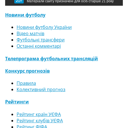
21+
Матеріали сайту призначені для осіб старше 21 року
Новини футболу
Новини футболу України
Відео матчів
Футбольні трансфери
Останні комментарі
Телепрограма футбольних трансляцій
Конкурс прогнозів
Правила
Колективний прогноз
Рейтинги
Рейтинг країн УЄФА
Рейтинг клубів УЄФА
Рейтинг ФІФА