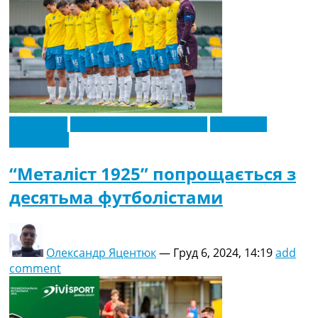
Ексклюзив
Новини футболу України
Футбольні
трансфери
“Металіст 1925” попрощається з
десятьма футболістами
Олександр Яцентюк
—
Груд 6, 2024, 14:19
add
comment