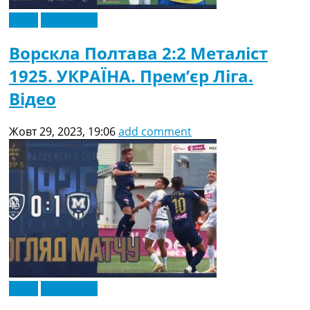
Відео
Ексклюзив
Ворскла Полтава 2:2 Металіст
1925. УКРАЇНА. Прем’єр Ліга.
Відео
Жовт 29, 2023, 19:06
add comment
Відео
Ексклюзив