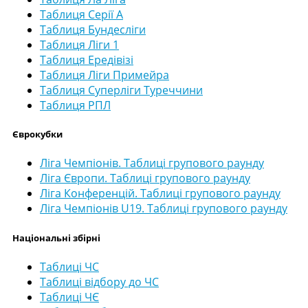
Таблиця Серії А
Таблиця Бундесліги
Таблиця Ліги 1
Таблиця Ередівізі
Таблиця Ліги Примейра
Таблиця Суперліги Туреччини
Таблиця РПЛ
Єврокубки
Ліга Чемпіонів. Таблиці групового раунду
Ліга Європи. Таблиці групового раунду
Ліга Конференцій. Таблиці групового раунду
Ліга Чемпіонів U19. Таблиці групового раунду
Національні збірні
Таблиці ЧС
Таблиці відбору до ЧС
Таблиці ЧЄ