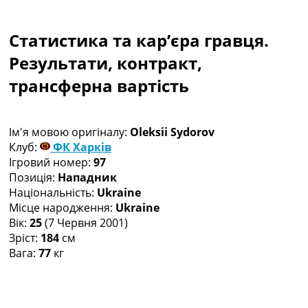
Колективний прогноз
Турніри
Статистика та кар’єра гравця.
Чемпіонат Світу
Україна. Прем’єр-Ліга
Результати, контракт,
Україна. Перша Ліга
трансферна вартість
Ліга Чемпіонів
Англія. Прем’єр-Ліга
Іспанія. Ла Ліга
Ім'я мовою оригіналу:
Oleksii Sydorov
Ще Турніри >>>
Клуб:
ФК Харків
Таблиці
Ігровий номер:
97
Чемпіонат Світу. Турнирні таблиці
Позиція:
Нападник
Таблиця УПЛ
Національність:
Ukraine
Перша Ліга
Місце народження:
Ukraine
Таблиця АПЛ
Вік:
25
(7 Червня 2001)
Таблиця Ла Ліги
Зріст:
184
см
Таблиця Ліги Чемпіонів
Вага:
77
кг
Всі таблиці >>>
Рейтинги
Рейтинг країн УЄФА
Рейтинг клубів УЄФА