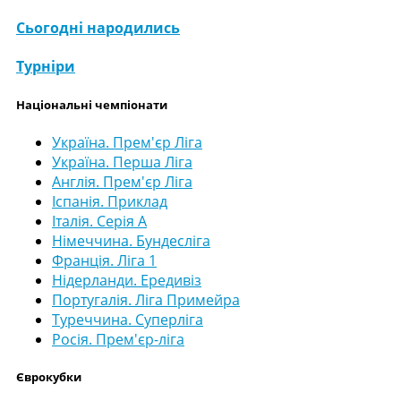
Сьогодні народились
Турніри
Національні чемпіонати
Україна. Прем'єр Ліга
Україна. Перша Ліга
Англія. Прем'єр Ліга
Іспанія. Приклад
Італія. Серія А
Німеччина. Бундесліга
Франція. Ліга 1
Нідерланди. Ередивіз
Португалія. Ліга Примейра
Туреччина. Суперліга
Росія. Прем'єр-ліга
Єврокубки