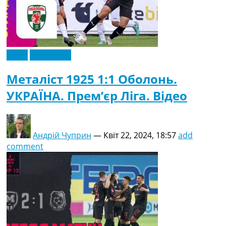
Відео
Ексклюзив
Металіст 1925 1:1 Оболонь.
УКРАЇНА. Прем’єр Ліга. Відео
Андрій Чуприн
—
Квіт 22, 2024, 18:57
add
comment